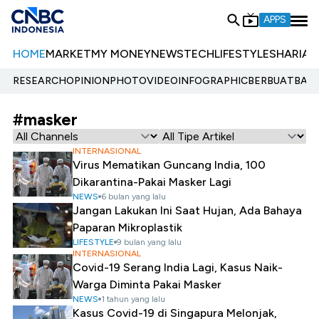
APPS
HOME
MARKET
MY MONEY
NEWS
TECH
LIFESTYLE
SHARIA
E
RESEARCH
OPINION
PHOTO
VIDEO
INFOGRAPHIC
BERBUATBAIK.
#masker
INTERNASIONAL
Virus Mematikan Guncang India, 100
Dikarantina-Pakai Masker Lagi
NEWS
6 bulan yang lalu
Jangan Lakukan Ini Saat Hujan, Ada Bahaya
Paparan Mikroplastik
LIFESTYLE
9 bulan yang lalu
INTERNASIONAL
Covid-19 Serang India Lagi, Kasus Naik-
Warga Diminta Pakai Masker
NEWS
1 tahun yang lalu
Kasus Covid-19 di Singapura Melonjak,