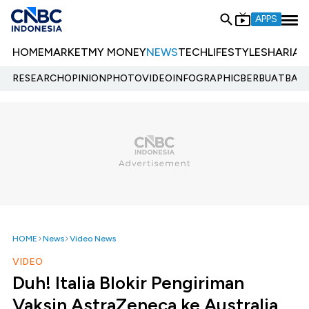
APPS
HOME
MARKET
MY MONEY
NEWS
TECH
LIFESTYLE
SHARIA
E
RESEARCH
OPINION
PHOTO
VIDEO
INFOGRAPHIC
BERBUATBAIK.
HOME
News
Video News
VIDEO
Duh! Italia Blokir Pengiriman
Vaksin AstraZeneca ke Australia