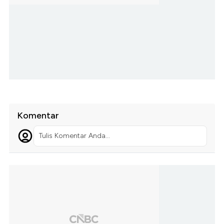
Komentar
Tulis Komentar Anda...