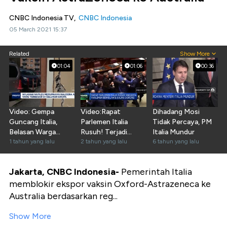
CNBC Indonesia TV,
CNBC Indonesia
05 March 2021 15:37
Related
Show More
01:04
01:06
00:36
Video: Gempa
Video:Rapat
Dihadang Mosi
Guncang Italia,
Parlemen Italia
Tidak Percaya, PM
Belasan Warga
Rusuh! Terjadi
Italia Mundur
Naples Terluka
1 tahun yang lalu
Perkelahian & Saling
2 tahun yang lalu
6 tahun yang lalu
Dorong
Jakarta, CNBC Indonesia-
Pemerintah Italia
memblokir ekspor vaksin Oxford-Astrazeneca ke
Australia berdasarkan reg...
Show More