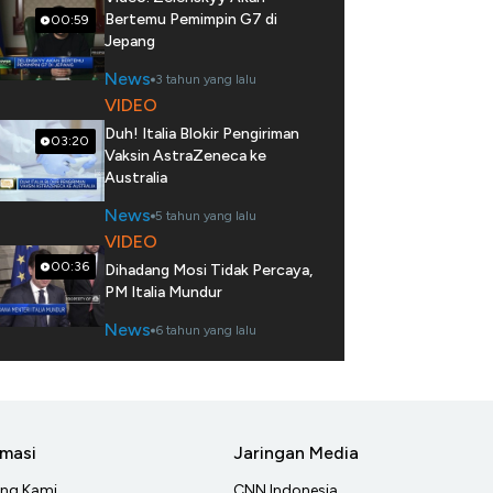
Bertemu Pemimpin G7 di
00:59
Jepang
News
3 tahun yang lalu
VIDEO
Duh! Italia Blokir Pengiriman
03:20
Vaksin AstraZeneca ke
Australia
News
5 tahun yang lalu
VIDEO
00:36
Dihadang Mosi Tidak Percaya,
PM Italia Mundur
News
6 tahun yang lalu
rmasi
Jaringan Media
ang Kami
CNN Indonesia