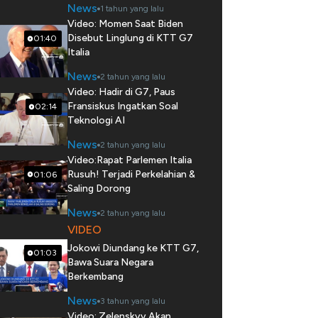
News
1 tahun yang lalu
Video: Momen Saat Biden
Disebut Linglung di KTT G7
01:40
Italia
News
2 tahun yang lalu
Video: Hadir di G7, Paus
Fransiskus Ingatkan Soal
02:14
Teknologi AI
News
2 tahun yang lalu
Video:Rapat Parlemen Italia
Rusuh! Terjadi Perkelahian &
01:06
Saling Dorong
News
2 tahun yang lalu
VIDEO
Jokowi Diundang ke KTT G7,
01:03
Bawa Suara Negara
Berkembang
News
3 tahun yang lalu
Video: Zelenskyy Akan