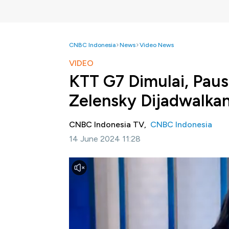
CNBC Indonesia
News
Video News
VIDEO
KTT G7 Dimulai, Paus
Zelensky Dijadwalkan
CNBC Indonesia TV,
CNBC Indonesia
14 June 2024 11:28
Jakarta, CNBC Indonesia
-Konferensi Ting
dibuka pada Kamis 12 Juni waktu setempat di 
Simak informasi selengkapnya dalam progra
ini.