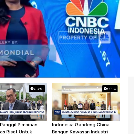
lensky
00:51
01:10
Panggil Pimpinan
Indonesia Gandeng China
as Riset Untuk
Bangun Kawasan Industri