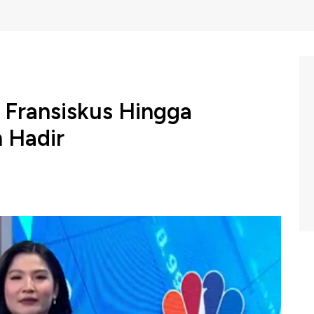
 Fransiskus Hingga
 Hadir
kat Tinggi (KTT) para kepala negara anggota negara G7
Puglia wilayah selatan Italia.
m Profit CNBC Indonesia (Jumat, 14/06/2024) berikut