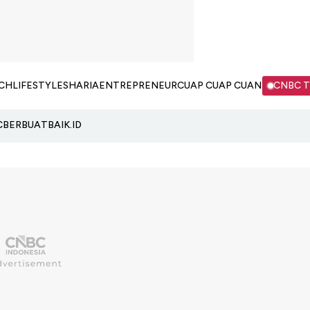
CH
LIFESTYLE
SHARIA
ENTREPRENEUR
CUAP CUAP CUAN
CNBC 
C
BERBUATBAIK.ID