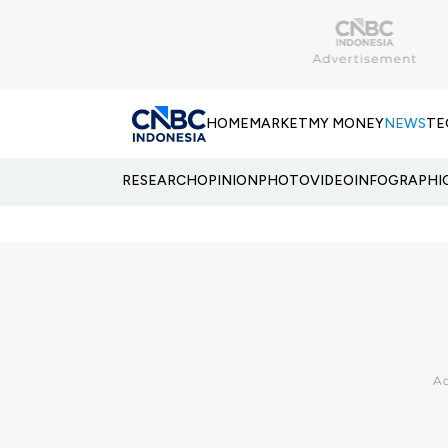
HOME
MARKET
MY MONEY
NEWS
TE
RESEARCH
OPINION
PHOTO
VIDEO
INFOGRAPHI