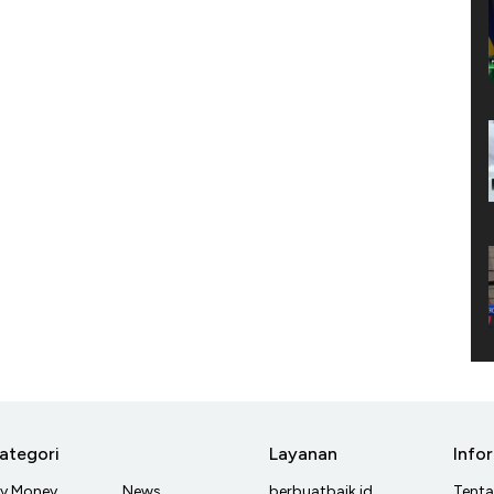
ategori
Layanan
Info
y Money
News
berbuatbaik.id
Tent