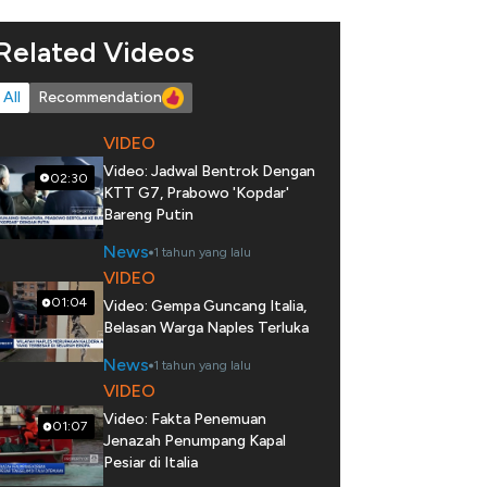
Related Videos
All
Recommendation
VIDEO
Video: Jadwal Bentrok Dengan
02:30
KTT G7, Prabowo 'Kopdar'
Bareng Putin
News
1 tahun yang lalu
VIDEO
01:04
Video: Gempa Guncang Italia,
Belasan Warga Naples Terluka
News
1 tahun yang lalu
VIDEO
Video: Fakta Penemuan
01:07
Jenazah Penumpang Kapal
Pesiar di Italia