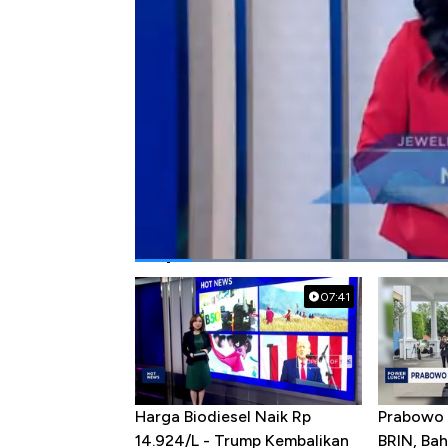
Bagikan:
#ktt g7
#italia
#paus fransiskus
#ze
Popular Videos
07:41
Harga Biodiesel Naik Rp
Prabowo 
14.924/L - Trump Kembalikan
BRIN, Bah