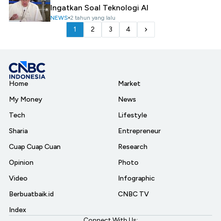
Ingatkan Soal Teknologi AI
NEWS
2 tahun yang lalu
1
2
3
4
Home
Market
My Money
News
Tech
Lifestyle
Sharia
Entrepreneur
Cuap Cuap Cuan
Research
Opinion
Photo
Video
Infographic
Berbuatbaik.id
CNBC TV
Index
Connect With Us: