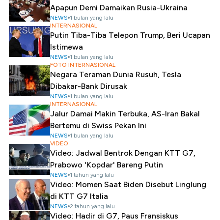
Apapun Demi Damaikan Rusia-Ukraina
NEWS
1 bulan yang lalu
INTERNASIONAL
Putin Tiba-Tiba Telepon Trump, Beri Ucapan
Istimewa
NEWS
1 bulan yang lalu
FOTO INTERNASIONAL
Negara Teraman Dunia Rusuh, Tesla
Dibakar-Bank Dirusak
NEWS
1 bulan yang lalu
INTERNASIONAL
Jalur Damai Makin Terbuka, AS-Iran Bakal
Bertemu di Swiss Pekan Ini
NEWS
1 bulan yang lalu
VIDEO
Video: Jadwal Bentrok Dengan KTT G7,
Prabowo 'Kopdar' Bareng Putin
NEWS
1 tahun yang lalu
Video: Momen Saat Biden Disebut Linglung
di KTT G7 Italia
NEWS
2 tahun yang lalu
Video: Hadir di G7, Paus Fransiskus