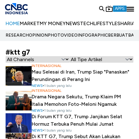
APPS
HOME
MARKET
MY MONEY
NEWS
TECH
LIFESTYLE
SHARIA
E
RESEARCH
OPINION
PHOTO
VIDEO
INFOGRAPHIC
BERBUATBAIK.
#ktt g7
INTERNASIONAL
Mau Selesai di Iran, Trump Siap "Panaskan"
Perundingan di Perang Ini
NEWS
1 bulan yang lalu
INTERNASIONAL
Drama Negara Sekutu, Trump Klaim PM
Italia Memohon Foto-Meloni Ngamuk
NEWS
1 bulan yang lalu
Di Forum KTT G7, Trump Janjikan Selat
Hormuz Terbuka Penuh Mulai Jumat
NEWS
1 bulan yang lalu
Di KTT G7, Trump Sebut Akan Lakukan