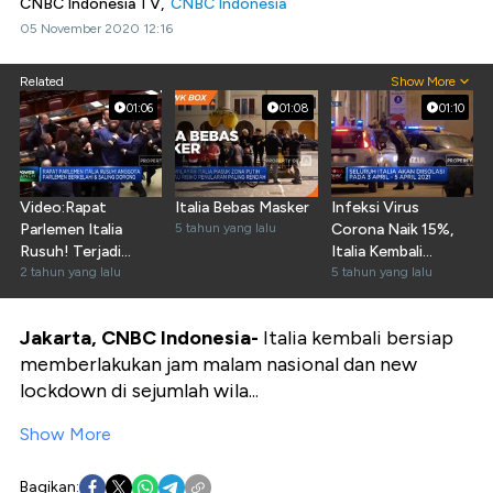
CNBC Indonesia TV,
CNBC Indonesia
05 November 2020 12:16
Related
Show More
01:06
01:08
01:10
Video:Rapat
Italia Bebas Masker
Infeksi Virus
Parlemen Italia
5 tahun yang lalu
Corona Naik 15%,
Rusuh! Terjadi
Italia Kembali
Perkelahian & Saling
2 tahun yang lalu
Lockdown Ketat
5 tahun yang lalu
Dorong
Jakarta, CNBC Indonesia-
Italia kembali bersiap
memberlakukan jam malam nasional dan new
lockdown di sejumlah wila...
Show More
Bagikan: