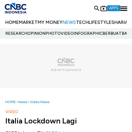
APPS
HOME
MARKET
MY MONEY
NEWS
TECH
LIFESTYLE
SHARIA
E
RESEARCH
OPINION
PHOTO
VIDEO
INFOGRAPHIC
BERBUATBAIK.
HOME
News
Video News
VIDEO
Italia Lockdown Lagi