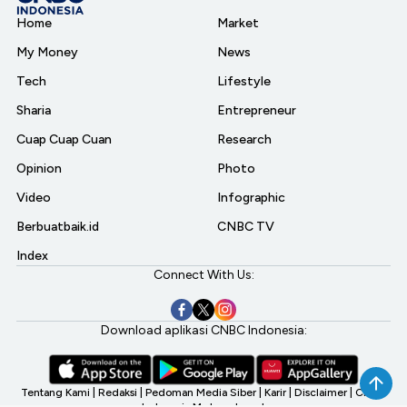
Home
Market
My Money
News
Tech
Lifestyle
Sharia
Entrepreneur
Cuap Cuap Cuan
Research
Opinion
Photo
Video
Infographic
Berbuatbaik.id
CNBC TV
Index
Connect With Us:
Download aplikasi CNBC Indonesia:
Tentang Kami
|
Redaksi
|
Pedoman Media Siber
|
Karir
|
Disclaimer
|
CNBC
Indonesia My Investment