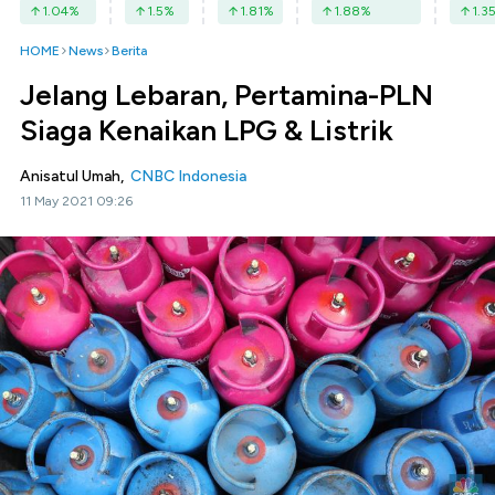
1.04
%
1.5
%
1.81
%
1.88
%
1.3
HOME
News
Berita
Jelang Lebaran, Pertamina-PLN
Siaga Kenaikan LPG & Listrik
Anisatul Umah,
CNBC Indonesia
11 May 2021 09:26