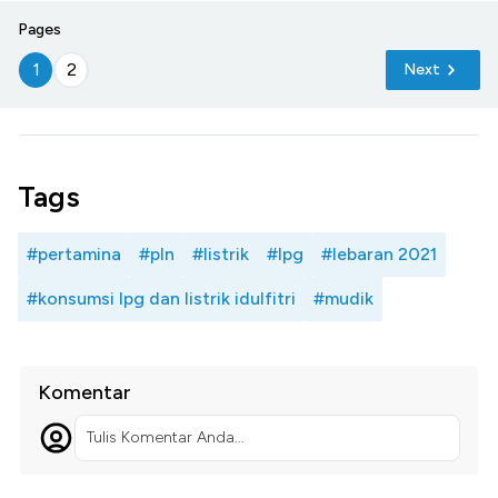
Pages
1
2
Next
Tags
#pertamina
#pln
#listrik
#lpg
#lebaran 2021
#konsumsi lpg dan listrik idulfitri
#mudik
Komentar
Tulis Komentar Anda...