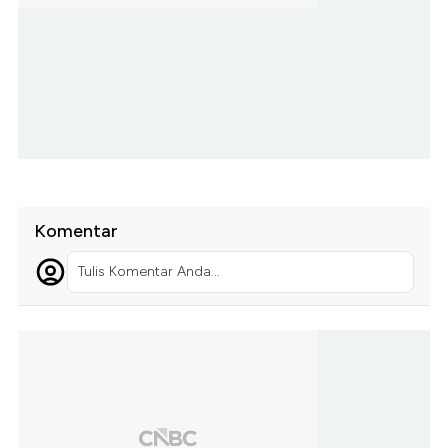
Komentar
Tulis Komentar Anda...