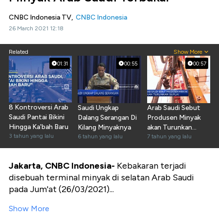
CNBC Indonesia TV,
CNBC Indonesia
26 March 2021 12:18
Related
Show More
01:31
00:55
00:57
8 Kontroversi Arab
Saudi Ungkap
Arab Saudi Sebut
Saudi Pantai Bikini
Dalang Serangan Di
Produsen Minyak
Hingga Ka'bah Baru
Kilang Minyaknya
akan Turunkan
3 tahun yang lalu
6 tahun yang lalu
Suplai
7 tahun yang lalu
Jakarta, CNBC Indonesia-
Kebakaran terjadi
disebuah terminal minyak di selatan Arab Saudi
pada Jum'at (26/03/2021)...
Show More