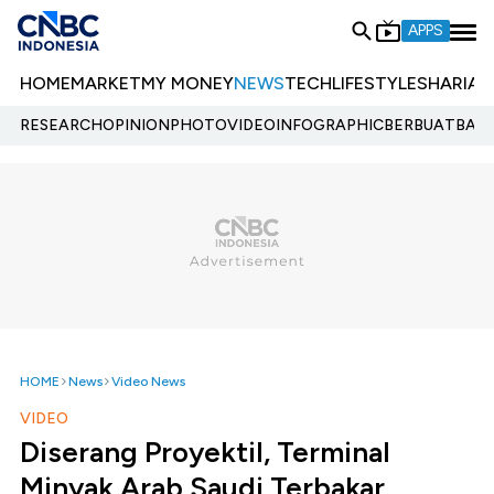
APPS
HOME
MARKET
MY MONEY
NEWS
TECH
LIFESTYLE
SHARIA
E
RESEARCH
OPINION
PHOTO
VIDEO
INFOGRAPHIC
BERBUATBAIK.
HOME
News
Video News
VIDEO
Diserang Proyektil, Terminal
Minyak Arab Saudi Terbakar