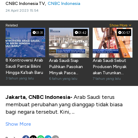
CNBC Indonesia TV,
CNBC Indonesia
24 April 2023 15:54
Related
Show More
01:31
01:42
00:57
8 Kontroversi Arab
Arab Saudi Siap
Arab Saudi Sebut
Saudi Pantai Bikini
Pulihkan Pasokan
Produsen Minyak
Hingga Ka'bah Baru
Minyak Pasca
akan Turunkan
3 tahun yang lalu
Serangan
6 tahun yang lalu
Suplai
7 tahun yang lalu
Jakarta, CNBC Indonesia-
Arab Saudi terus
membuat perubahan yang dianggap tidak biasa
bagi negara tersebut. Kini, ...
Show More