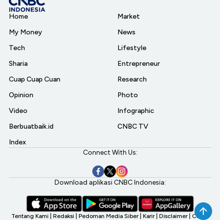
Home
Market
My Money
News
Tech
Lifestyle
Sharia
Entrepreneur
Cuap Cuap Cuan
Research
Opinion
Photo
Video
Infographic
Berbuatbaik.id
CNBC TV
Index
Connect With Us:
Download aplikasi CNBC Indonesia:
Tentang Kami
|
Redaksi
|
Pedoman Media Siber
|
Karir
|
Disclaimer
|
CNBC