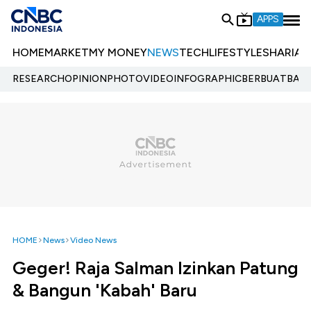
APPS
HOME
MARKET
MY MONEY
NEWS
TECH
LIFESTYLE
SHARIA
E
RESEARCH
OPINION
PHOTO
VIDEO
INFOGRAPHIC
BERBUATBAIK.
HOME
News
Video News
Geger! Raja Salman Izinkan Patung
& Bangun 'Kabah' Baru