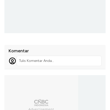
Komentar
Tulis Komentar Anda...