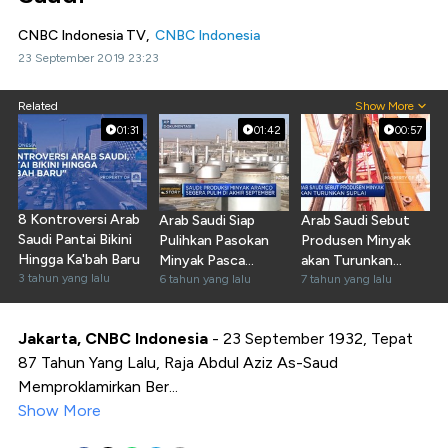
CNBC Indonesia TV,
CNBC Indonesia
23 September 2019 23:23
Related
Show More
01:31
01:42
00:57
8 Kontroversi Arab
Arab Saudi Siap
Arab Saudi Sebut
Saudi Pantai Bikini
Pulihkan Pasokan
Produsen Minyak
Hingga Ka'bah Baru
Minyak Pasca
akan Turunkan
3 tahun yang lalu
Serangan
6 tahun yang lalu
Suplai
7 tahun yang lalu
Jakarta, CNBC Indonesia
- 23 September 1932, Tepat
87 Tahun Yang Lalu, Raja Abdul Aziz As-Saud
Memproklamirkan Ber...
Show More