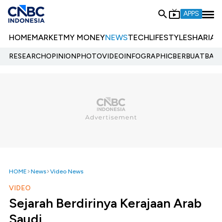
APPS
HOME
MARKET
MY MONEY
NEWS
TECH
LIFESTYLE
SHARIA
E
RESEARCH
OPINION
PHOTO
VIDEO
INFOGRAPHIC
BERBUATBAIK.
HOME
News
Video News
VIDEO
Sejarah Berdirinya Kerajaan Arab
Saudi