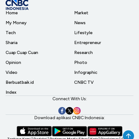
Home
Market
My Money
News
Tech
Lifestyle
Sharia
Entrepreneur
Cuap Cuap Cuan
Research
Opinion
Photo
Video
Infographic
Berbuatbaik.id
CNBC TV
Index
Connect With Us:
Download aplikasi CNBC Indonesia:
Tentang Kami
|
Redaksi
|
Pedoman Media Siber
|
Karir
|
Disclaimer
|
CNBC