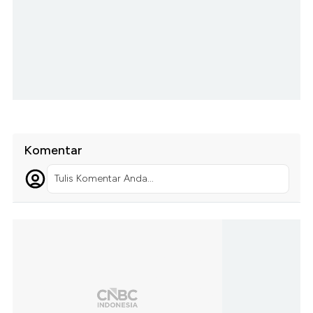
Komentar
Tulis Komentar Anda...