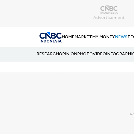
HOME
MARKET
MY MONEY
NEWS
TE
RESEARCH
OPINION
PHOTO
VIDEO
INFOGRAPHI