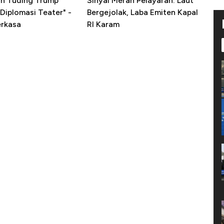
ran Tuding Trump
Sinyal Merah Pelayaran: Laut
Diplomasi Teater" -
Bergejolak, Laba Emiten Kapal
erkasa
RI Karam