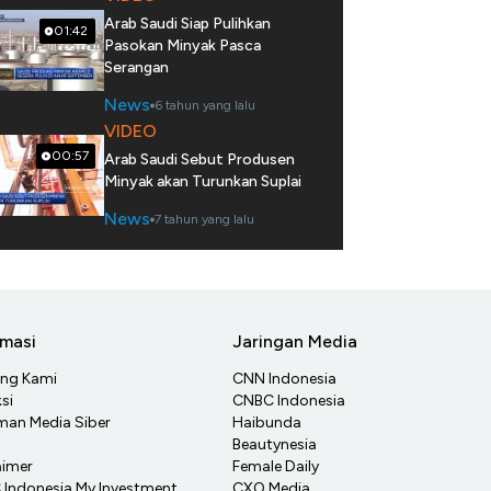
Arab Saudi Siap Pulihkan
01:42
Pasokan Minyak Pasca
Serangan
News
6 tahun yang lalu
VIDEO
00:57
Arab Saudi Sebut Produsen
Minyak akan Turunkan Suplai
News
7 tahun yang lalu
rmasi
Jaringan Media
ang Kami
CNN Indonesia
si
CNBC Indonesia
an Media Siber
Haibunda
Beautynesia
aimer
Female Daily
Indonesia My Investment
CXO Media