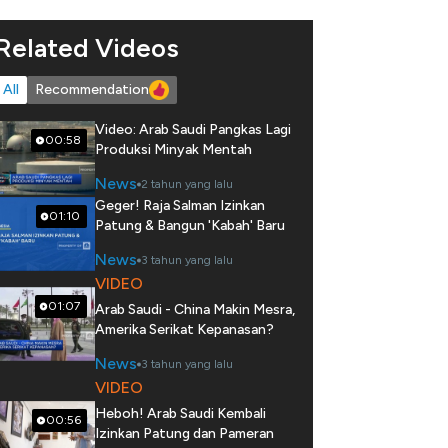
Related Videos
All
Recommendation
Video: Arab Saudi Pangkas Lagi
00:58
Produksi Minyak Mentah
News
2 tahun yang lalu
Geger! Raja Salman Izinkan
01:10
Patung & Bangun 'Kabah' Baru
News
3 tahun yang lalu
VIDEO
01:07
Arab Saudi - China Makin Mesra,
Amerika Serikat Kepanasan?
News
3 tahun yang lalu
VIDEO
Heboh! Arab Saudi Kembali
00:56
Izinkan Patung dan Pameran