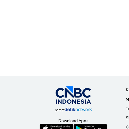
K
M
T
part of
S
Download Apps
C