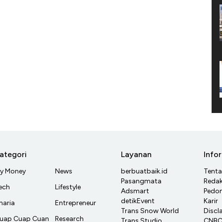
ategori
Layanan
Info
y Money
News
berbuatbaik.id
Tent
Pasangmata
Redak
ech
Lifestyle
Adsmart
Pedom
detikEvent
Karir
haria
Entrepreneur
Trans Snow World
Discl
uap Cuap Cuan
Research
Trans Studio
CNBC 