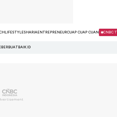
CH
LIFESTYLE
SHARIA
ENTREPRENEUR
CUAP CUAP CUAN
CNBC 
C
BERBUATBAIK.ID