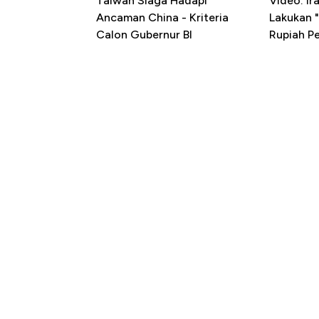
Taiwan Siaga Hadapi
Video: I
Ancaman China - Kriteria
Lakukan "
Calon Gubernur BI
Rupiah P