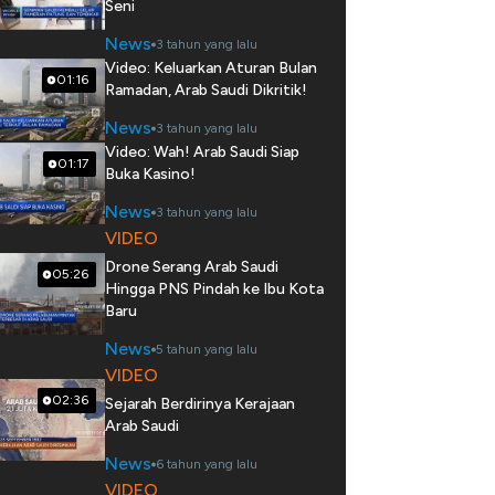
Seni
News
3 tahun yang lalu
Video: Keluarkan Aturan Bulan
01:16
Ramadan, Arab Saudi Dikritik!
News
3 tahun yang lalu
Video: Wah! Arab Saudi Siap
01:17
Buka Kasino!
News
3 tahun yang lalu
VIDEO
Drone Serang Arab Saudi
05:26
Hingga PNS Pindah ke Ibu Kota
Baru
News
5 tahun yang lalu
VIDEO
02:36
Sejarah Berdirinya Kerajaan
Arab Saudi
News
6 tahun yang lalu
VIDEO