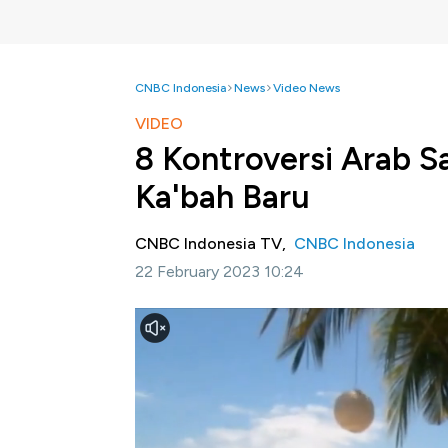
CNBC Indonesia
News
Video News
VIDEO
8 Kontroversi Arab Sa
Ka'bah Baru
CNBC Indonesia TV,
CNBC Indonesia
22 February 2023 10:24
Jakarta, CNBC Indonesia-
Arab Saudi teru
Negara petro dolar itu terus membuat perub
mewujudkan visi Saudi 2030.
Informasi selengkapnya dalam program Squa