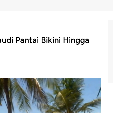
udi Pantai Bikini Hingga
s mengalami perubahan yang dianggap "tak biasa".
ahan radikal guna mengubah citra konservatif demi
wk Box CNBC Indonesia (Rabu,22/02/2023) berikut ini.