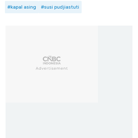
#kapal asing
#susi pudjiastuti