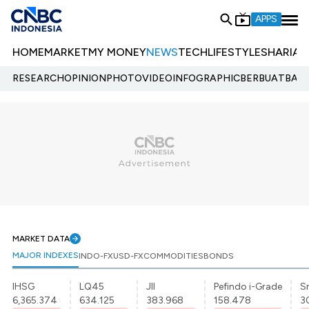
APPS
HOME
MARKET
MY MONEY
NEWS
TECH
LIFESTYLE
SHARIA
E
RESEARCH
OPINION
PHOTO
VIDEO
INFOGRAPHIC
BERBUATBAIK.
MARKET DATA
MAJOR INDEXES
INDO-FX
USD-FX
COMMODITIES
BONDS
IHSG
LQ45
JII
Pefindo i-Grade
Sr
6,365.374
634.125
383.968
158.478
3