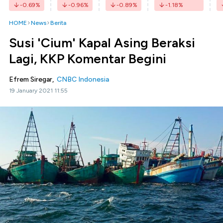
-0.69
%
-0.96
%
-0.89
%
-1.18
%
HOME
News
Berita
Susi 'Cium' Kapal Asing Beraksi
Lagi, KKP Komentar Begini
Efrem Siregar,
CNBC Indonesia
19 January 2021 11:55