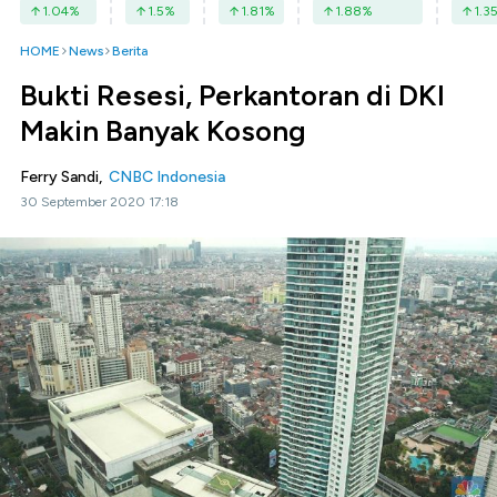
1.04
%
1.5
%
1.81
%
1.88
%
1.3
HOME
News
Berita
Bukti Resesi, Perkantoran di DKI
Makin Banyak Kosong
Ferry Sandi,
CNBC Indonesia
30 September 2020 17:18