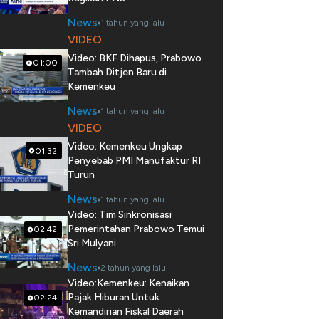
News
1 tahun yang lalu
VIDEO
Video: BKF Dihapus, Prabowo
01:00
Tambah Ditjen Baru di
Kemenkeu
News
1 tahun yang lalu
VIDEO
Video: Kemenkeu Ungkap
01:32
Penyebab PMI Manufaktur RI
Turun
News
1 tahun yang lalu
Video: Tim Sinkronisasi
Pemerintahan Prabowo Temui
02:42
Sri Mulyani
News
2 tahun yang lalu
Video:Kemenkeu: Kenaikan
Pajak Hiburan Untuk
02:24
Kemandirian Fiskal Daerah