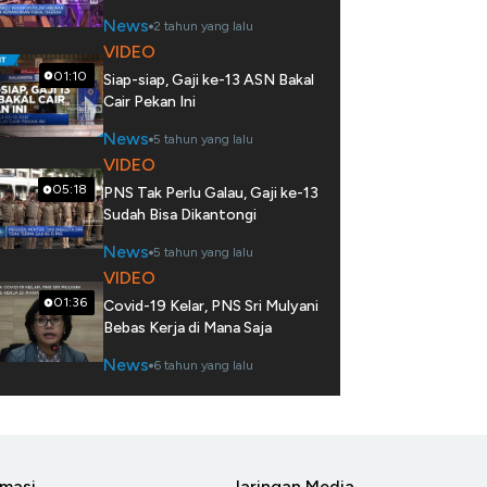
News
2 tahun yang lalu
VIDEO
01:10
Siap-siap, Gaji ke-13 ASN Bakal
Cair Pekan Ini
News
5 tahun yang lalu
VIDEO
05:18
PNS Tak Perlu Galau, Gaji ke-13
Sudah Bisa Dikantongi
News
5 tahun yang lalu
VIDEO
01:36
Covid-19 Kelar, PNS Sri Mulyani
Bebas Kerja di Mana Saja
News
6 tahun yang lalu
rmasi
Jaringan Media