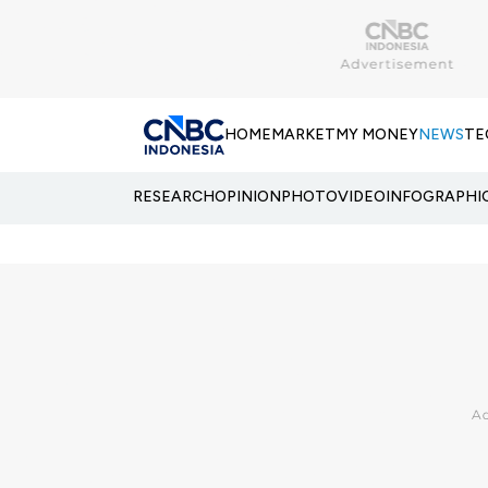
HOME
MARKET
MY MONEY
NEWS
TE
RESEARCH
OPINION
PHOTO
VIDEO
INFOGRAPHI