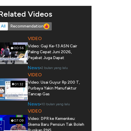
Related Videos
All
Recommendation
VIDEO
Video: Gaji Ke-13 ASN Cair
00:56
Paling Cepat Juni 2026,
Pejabat Juga Dapat
News
2 bulan yang lalu
VIDEO
Video: Usai Guyur Rp 200 T,
01:32
Purbaya Yakin Manufaktur
Tancap Gas
News
10 bulan yang lalu
VIDEO
Video: DPR ke Kemenkeu:
07:09
Skema Baru Pensiun Tak Boleh
Rugikan PNS