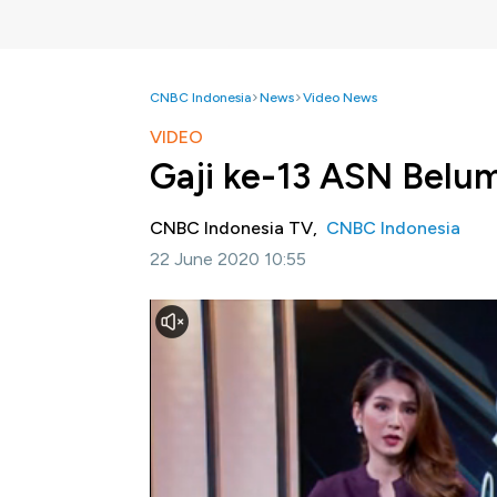
CNBC Indonesia
News
Video News
VIDEO
Gaji ke-13 ASN Belu
CNBC Indonesia TV,
CNBC Indonesia
22 June 2020 10:55
Jakarta, CNBC Indonesia-
Memasuki tahun
saat ini belum ada pembahasan mengenai pem
penyaluran gaji ke-13 diberikan menjelang ta
raya atau THR.
Selengkapnya dalam program Squawk Box CNB