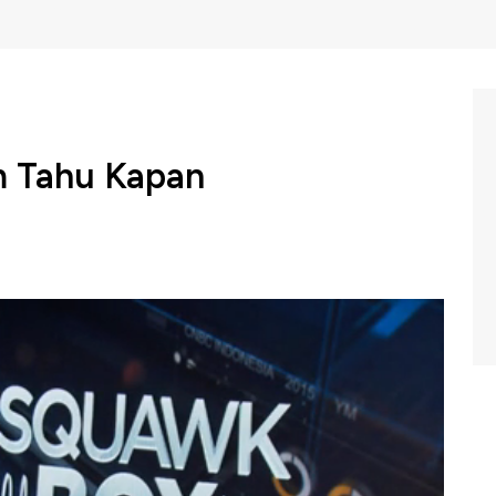
m Tahu Kapan
 ajaran baru Kementerian Keuangan memastikan sampai
berian gaji ke-13 bagi pegawai negara sipil. Lazimnya
hun ajaran baru atau setelah penyaluran tunjangan hari
C Indonesia (Senin. 22/06/2020) berikut ini.