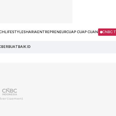
CH
LIFESTYLE
SHARIA
ENTREPRENEUR
CUAP CUAP CUAN
CNBC 
C
BERBUATBAIK.ID