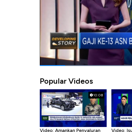
Bagikan:
#kemenkeu
#pns
#gaji 13
Popular Videos
10:08
Video: Amankan Penyaluran
Video: Is