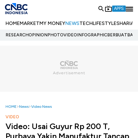
APPS
HOME
MARKET
MY MONEY
NEWS
TECH
LIFESTYLE
SHARIA
E
RESEARCH
OPINION
PHOTO
VIDEO
INFOGRAPHIC
BERBUATBAIK.
HOME
News
Video News
VIDEO
Video: Usai Guyur Rp 200 T,
Purbaya Yakin Manufaktur Tancap