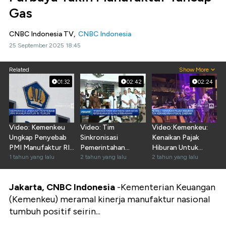
Gas
CNBC Indonesia TV,
CNBC Indonesia
25 September 2025 18:45
Related
Show More
01:32
02:42
02:24
Video: Kemenkeu
Video: Tim
Video:Kemenkeu:
Ungkap Penyebab
Sinkronisasi
Kenaikan Pajak
PMI Manufaktur RI
Pemerintahan
Hiburan Untuk
Turun
1 tahun yang lalu
Prabowo Temui Sri
2 tahun yang lalu
Kemandirian Fiskal
2 tahun yang lalu
Mulyani
Daerah
Jakarta, CNBC Indonesia
-
Kementerian Keuangan
(Kemenkeu) meramal kinerja manufaktur nasional
tumbuh positif seirin...