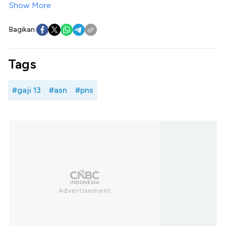
Show More
Bagikan:
Tags
#gaji 13
#asn
#pns