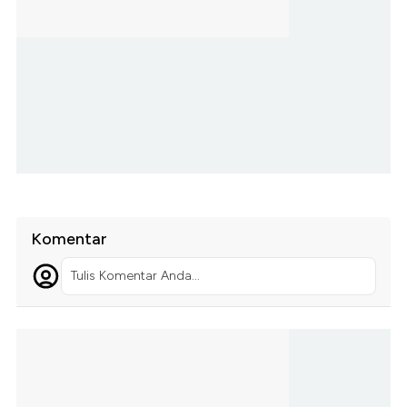
Komentar
Tulis Komentar Anda...