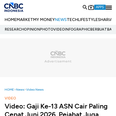
APPS
HOME
MARKET
MY MONEY
NEWS
TECH
LIFESTYLE
SHARIA
E
RESEARCH
OPINION
PHOTO
VIDEO
INFOGRAPHIC
BERBUATBAIK.
HOME
News
Video News
VIDEO
Video: Gaji Ke-13 ASN Cair Paling
Cepat Juni 2026, Pejabat Juga