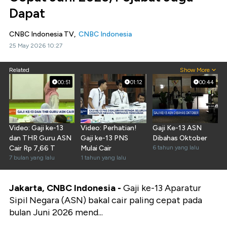
Dapat
CNBC Indonesia TV,
CNBC Indonesia
25 May 2026 10:27
Related
Show More
00:51
01:12
00:44
Video: Gaji ke-13
Video: Perhatian!
Gaji Ke-13 ASN
dan THR Guru ASN
Gaji ke-13 PNS
Dibahas Oktober
Cair Rp 7,66 T
Mulai Cair
6 tahun yang lalu
7 bulan yang lalu
1 tahun yang lalu
Jakarta, CNBC Indonesia -
Gaji ke-13 Aparatur
Sipil Negara (ASN) bakal cair paling cepat pada
bulan Juni 2026 mend...