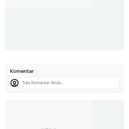
Komentar
Tulis Komentar Anda...