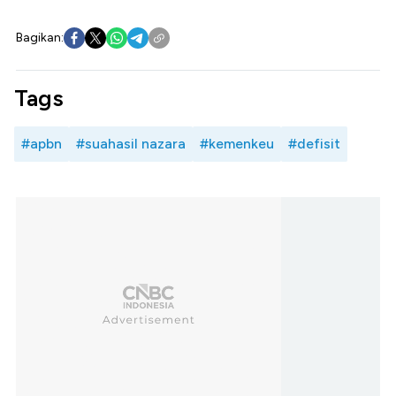
Bagikan:
Tags
#apbn
#suahasil nazara
#kemenkeu
#defisit