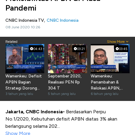
Pandemi
CNBC Indonesia TV,
CNBC Indonesia
08 June 2020 10:26
Related
Show More
04:43
03:21
03:45
Wamenkeu: Defisit
September 2020,
Wamenkeu:
APBN Bagian
Realisasi PEN Rp
Penambahan &
Strategi Dorong
304 T
Relokasi APBN,
Pertumbuhan
3 tahun yang lalu
5 tahun yang lalu
Jurus Penanganan
6 tahun yang lalu
Corona
Jakarta, CNBC Indonesia-
Berdasarkan Perpu
No.1/2020, Kebutuhan defisit APBN diatas 3% akan
berlangsung selama 202...
Show More