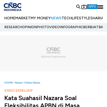
APPS
HOME
MARKET
MY MONEY
NEWS
TECH
LIFESTYLE
SHARIA
E
RESEARCH
OPINION
PHOTO
VIDEO
INFOGRAPHIC
BERBUATBAIK.
HOME
News
Video News
VIDEO EKSKLUSIF
Kata Suahasil Nazara Soal
Fleksibilitas APBN di Masa