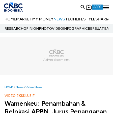
APPS
HOME
MARKET
MY MONEY
NEWS
TECH
LIFESTYLE
SHARIA
E
RESEARCH
OPINION
PHOTO
VIDEO
INFOGRAPHIC
BERBUATBAIK.
HOME
News
Video News
VIDEO EKSKLUSIF
Wamenkeu: Penambahan &
Relokasi APBN, Jurus Penanganan