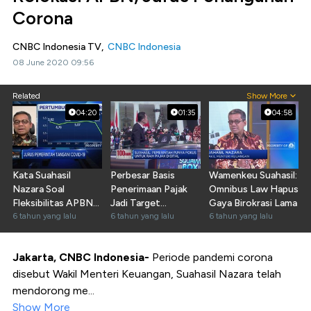
Corona
CNBC Indonesia TV,
CNBC Indonesia
08 June 2020 09:56
Related
Show More
04:20
01:35
04:58
Kata Suahasil
Perbesar Basis
Wamenkeu Suahasil:
Nazara Soal
Penerimaan Pajak
Omnibus Law Hapus
Fleksibilitas APBN
Jadi Target
Gaya Birokrasi Lama
di Masa Pandemi
6 tahun yang lalu
Kemenkeu di 2020
6 tahun yang lalu
6 tahun yang lalu
Jakarta, CNBC Indonesia-
Periode pandemi corona
disebut Wakil Menteri Keuangan, Suahasil Nazara telah
mendorong me...
Show More