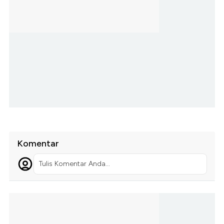
Komentar
Tulis Komentar Anda...