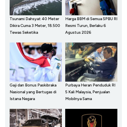
Tsunami Dahsyat 40 Meter
Harga BBM di Semua SPBU RI
Dikira Cuma 3 Meter, 18.500
Resmi Turun, Berlaku 6
Tewas Seketika
Agustus 2026
Gaji dan Bonus Paskibraka
Purbaya Heran Penduduk RI
Nasional yang Bertugas di
5 Kali Malaysia, Penjualan
Istana Negara
Mobilnya Sama