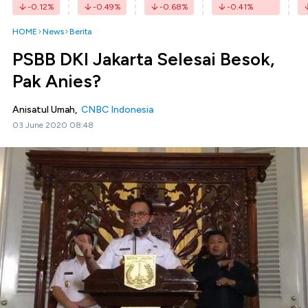
-0.12
%
-0.49
%
-0.68
%
-0.41
%
HOME
News
Berita
PSBB DKI Jakarta Selesai Besok,
Pak Anies?
Anisatul Umah,
CNBC Indonesia
03 June 2020 08:48