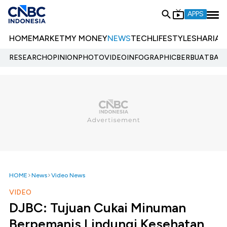
APPS
HOME
MARKET
MY MONEY
NEWS
TECH
LIFESTYLE
SHARIA
E
RESEARCH
OPINION
PHOTO
VIDEO
INFOGRAPHIC
BERBUATBAIK.
HOME
News
Video News
VIDEO
DJBC: Tujuan Cukai Minuman
Berpemanis Lindungi Kesehatan