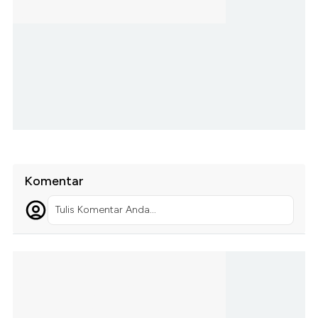
Komentar
Tulis Komentar Anda...