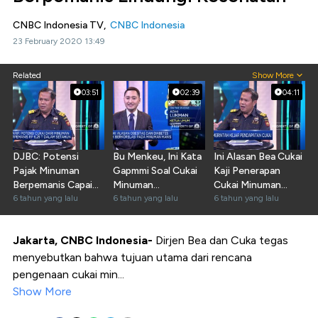
CNBC Indonesia TV,
CNBC Indonesia
23 February 2020 13:49
Related
Show More
03:51
02:39
04:11
DJBC: Potensi
Bu Menkeu, Ini Kata
Ini Alasan Bea Cukai
Pajak Minuman
Gapmmi Soal Cukai
Kaji Penerapan
Berpemanis Capai
Minuman
Cukai Minuman
Rp 6,25 Triliun
6 tahun yang lalu
Berpemanis
6 tahun yang lalu
Berpemanis
6 tahun yang lalu
Jakarta, CNBC Indonesia-
Dirjen Bea dan Cuka tegas
menyebutkan bahwa tujuan utama dari rencana
pengenaan cukai min...
Show More