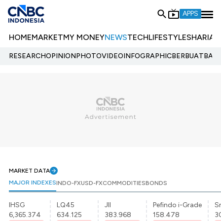
APPS
HOME
MARKET
MY MONEY
NEWS
TECH
LIFESTYLE
SHARIA
E
RESEARCH
OPINION
PHOTO
VIDEO
INFOGRAPHIC
BERBUATBAIK.
MARKET DATA
MAJOR INDEXES
INDO-FX
USD-FX
COMMODITIES
BONDS
IHSG
LQ45
JII
Pefindo i-Grade
Sr
6,365.374
634.125
383.968
158.478
3