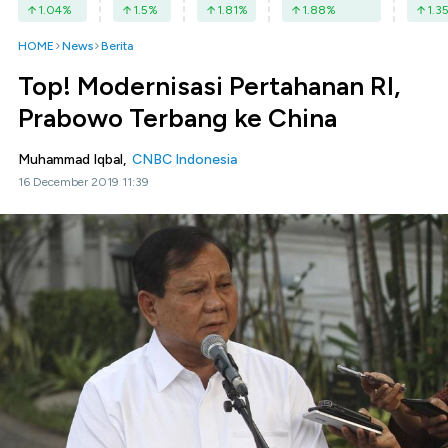
1.04
%
1.5
%
1.81
%
1.88
%
1.3
HOME
News
Berita
Top! Modernisasi Pertahanan RI,
Prabowo Terbang ke China
Muhammad Iqbal,
CNBC Indonesia
16 December 2019 11:39