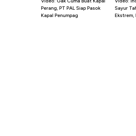
Video: Gak Cuma Buat Kapal
Video: In
Perang, PT PAL Siap Pasok
Sayur T
Kapal Penumpag
Ekstrem,