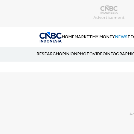
HOME
MARKET
MY MONEY
NEWS
TE
RESEARCH
OPINION
PHOTO
VIDEO
INFOGRAPHI