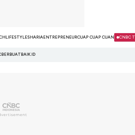
CH
LIFESTYLE
SHARIA
ENTREPRENEUR
CUAP CUAP CUAN
CNBC 
C
BERBUATBAIK.ID