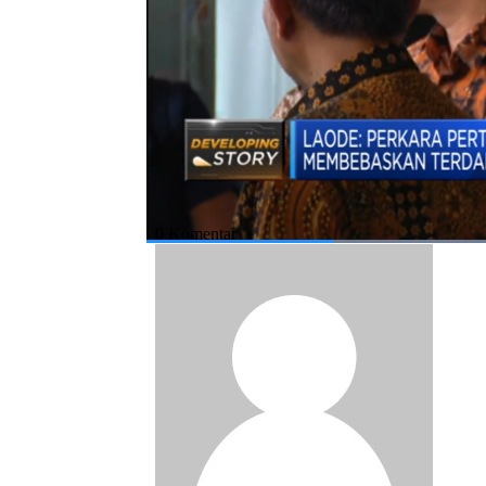
Bagikan:
#korupsi
#kpk
#sofyan basir