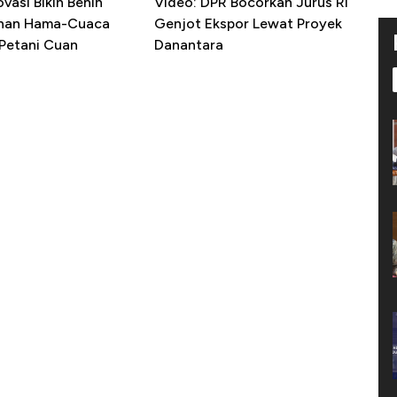
ovasi Bikin Benih
Video: DPR Bocorkan Jurus RI
ahan Hama-Cuaca
Genjot Ekspor Lewat Proyek
 Petani Cuan
Danantara