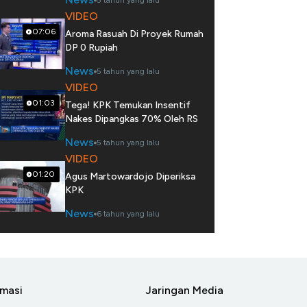
5 tahun yang lalu
VIDEO
07:06
Aroma Rasuah Di Proyek Rumah
DP 0 Rupiah
News
5 tahun yang lalu
VIDEO
01:03
Tega! KPK Temukan Insentif
Nakes Dipangkas 70% Oleh RS
News
5 tahun yang lalu
VIDEO
01:20
Agus Martowardojo Diperiksa
KPK
News
6 tahun yang lalu
rmasi
Jaringan Media