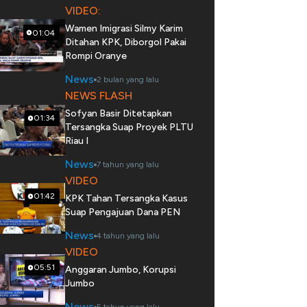
VIDEO:
Wamen Imigrasi Silmy Karim
01:04
Ditahan KPK, Diborgol Pakai
Rompi Oranye
News
2 bulan yang lalu
NEWS FLASH
Sofyan Basir Ditetapkan
01:34
Tersangka Suap Proyek PLTU
Riau I
News
7 tahun yang lalu
VIDEO
01:42
KPK Tahan Tersangka Kasus
Suap Pengajuan Dana PEN
News
4 tahun yang lalu
VIDEO
05:51
Anggaran Jumbo, Korupsi
Jumbo
News