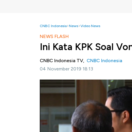
CNBC Indonesia
News
Video News
NEWS FLASH
Ini Kata KPK Soal Vo
CNBC Indonesia TV,
CNBC Indonesia
04 November 2019 18:13
Jakarta, CNBC Indonesia-
Komisi Pembera
sikap terkait vonis bebas mantan Direktur 
KPK Laode M Syarif mengatakan KPK perlu me
tersebut.
Selengkapnya dalam program Closing Bell CN