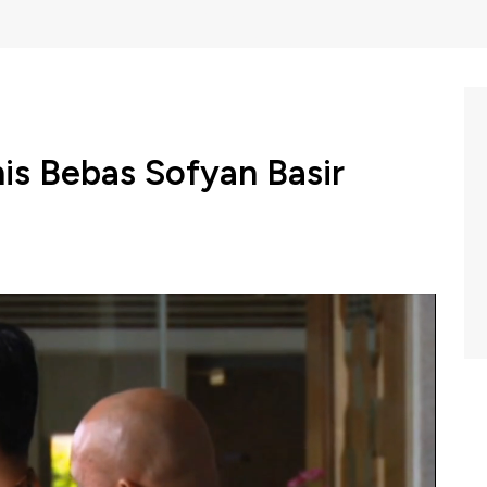
nis Bebas Sofyan Basir
ntasan Korupsi atau KPK masih belum memutuskan
Utama PT PLN Presero Sofyan Basir. Salah satu pimpinan
mpelajari terlebih dahulu terkait putusan hakim
BC Indonesia (Senin, 04/11/2019) berikut ini.