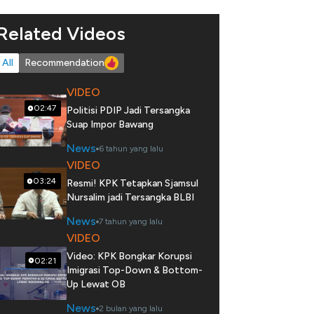
Related Videos
All
Recommendation
VIDEO
02:47
Politisi PDIP Jadi Tersangka
Suap Impor Bawang
News
6 tahun yang lalu
VIDEO
03:24
Resmi! KPK Tetapkan Sjamsul
Nursalim jadi Tersangka BLBI
News
7 tahun yang lalu
VIDEO
Video: KPK Bongkar Korupsi
02:21
Imigrasi Top-Down & Bottom-
Up Lewat OB
News
2 bulan yang lalu