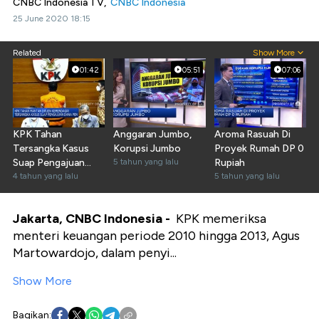
CNBC Indonesia TV,
CNBC Indonesia
25 June 2020 18:15
Related
Show More
01:42
05:51
07:06
KPK Tahan
Anggaran Jumbo,
Aroma Rasuah Di
Tersangka Kasus
Korupsi Jumbo
Proyek Rumah DP 0
Suap Pengajuan
5 tahun yang lalu
Rupiah
Dana PEN
4 tahun yang lalu
5 tahun yang lalu
Jakarta, CNBC Indonesia -
KPK memeriksa
menteri keuangan periode 2010 hingga 2013, Agus
Martowardojo, dalam penyi...
Show More
Bagikan: