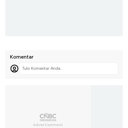
Komentar
Tulis Komentar Anda...