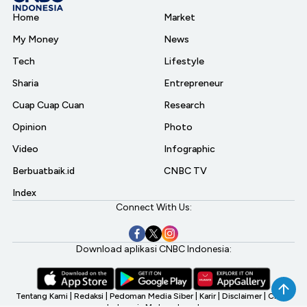
Home
Market
My Money
News
Tech
Lifestyle
Sharia
Entrepreneur
Cuap Cuap Cuan
Research
Opinion
Photo
Video
Infographic
Berbuatbaik.id
CNBC TV
Index
Connect With Us:
Download aplikasi CNBC Indonesia:
Tentang Kami
|
Redaksi
|
Pedoman Media Siber
|
Karir
|
Disclaimer
|
CNBC
Indonesia My Investment