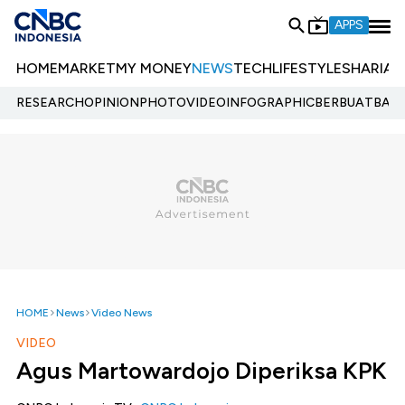
APPS
HOME
MARKET
MY MONEY
NEWS
TECH
LIFESTYLE
SHARIA
E
RESEARCH
OPINION
PHOTO
VIDEO
INFOGRAPHIC
BERBUATBAIK.
HOME
News
Video News
VIDEO
Agus Martowardojo Diperiksa KPK