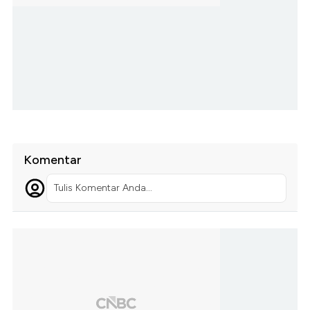
Komentar
Tulis Komentar Anda...