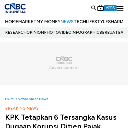
APPS
HOME
MARKET
MY MONEY
NEWS
TECH
LIFESTYLE
SHARIA
E
RESEARCH
OPINION
PHOTO
VIDEO
INFOGRAPHIC
BERBUATBAIK.
HOME
News
Video News
BREAKING NEWS
KPK Tetapkan 6 Tersangka Kasus
Dugaan Korupsi Ditjen Pajak