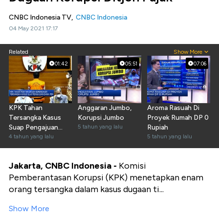
CNBC Indonesia TV,
CNBC Indonesia
04 May 2021 17:17
Related
Show More
01:42
05:51
07:06
KPK Tahan
Anggaran Jumbo,
Aroma Rasuah Di
Tersangka Kasus
Korupsi Jumbo
Proyek Rumah DP 0
Suap Pengajuan
5 tahun yang lalu
Rupiah
Dana PEN
4 tahun yang lalu
5 tahun yang lalu
Jakarta, CNBC Indonesia -
Komisi
Pemberantasan Korupsi (KPK) menetapkan enam
orang tersangka dalam kasus dugaan ti...
Show More