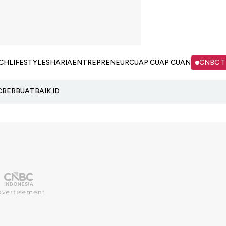
CH
LIFESTYLE
SHARIA
ENTREPRENEUR
CUAP CUAP CUAN
CNBC 
C
BERBUATBAIK.ID