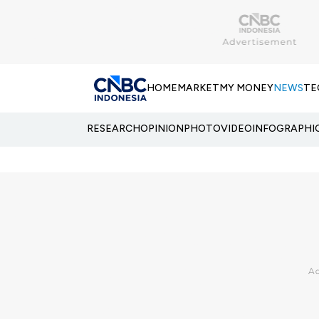
HOME
MARKET
MY MONEY
NEWS
TE
RESEARCH
OPINION
PHOTO
VIDEO
INFOGRAPHI