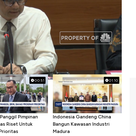
00:51
01:10
Panggil Pimpinan
Indonesia Gandeng China
as Riset Untuk
Bangun Kawasan Industri
rioritas
Madura