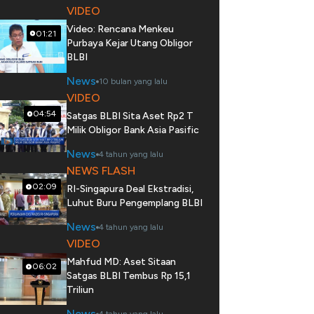
VIDEO
Video: Rencana Menkeu
01:21
Purbaya Kejar Utang Obligor
BLBI
News
10 bulan yang lalu
VIDEO
04:54
Satgas BLBI Sita Aset Rp2 T
Milik Obligor Bank Asia Pasific
News
4 tahun yang lalu
NEWS FLASH
02:09
RI-Singapura Deal Ekstradisi,
Luhut Buru Pengemplang BLBI
News
4 tahun yang lalu
VIDEO
Mahfud MD: Aset Sitaan
06:02
Satgas BLBI Tembus Rp 15,1
Triliun
News