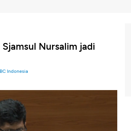
Sjamsul Nursalim jadi
BC Indonesia
ntasan Korupsi (KPK) akhirnya menetapkan mantan
 Sjamsul Nursalim sebagai tersangka kasus Bantuan