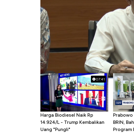
#blbi
#korupsi
#kpk
Popular Videos
07:41
Harga Biodiesel Naik Rp
Prabowo 
14.924/L - Trump Kembalikan
BRIN, Bah
Uang "Pungli"
Program P