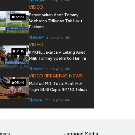
4 tahun yang lalu
VIDEO
Penampakan Aset Tommy
02:23
Soeharto Triliunan Tak Laku
Dilelang
News
4 tahun yang lalu
VIDEO
01:15
KPKNL Jakarta V Lelang Aset
Milik Tommy Soeharto Hari Ini
News
4 tahun yang lalu
VIDEO BREAKING NEWS
05:44
Mahfud MD: Total Aset Hak
Tagih BLBI Capai RP 110 Triliun
News
5 tahun yang lalu
rmasi
Jaringan Media