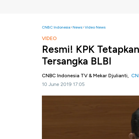
CNBC Indonesia
News
Video News
VIDEO
Resmi! KPK Tetapkan 
Tersangka BLBI
CNBC Indonesia TV & Mekar Djulianti,
CN
10 June 2019 17:05
Jakarta,CNBC Indonesia-
Komisi Pembera
pemilik PT Bank Dagang Nasional Indonesia
Likuditas Bank Indonesia.
Selengkapnya dalam video berikut ini
Bagikan: