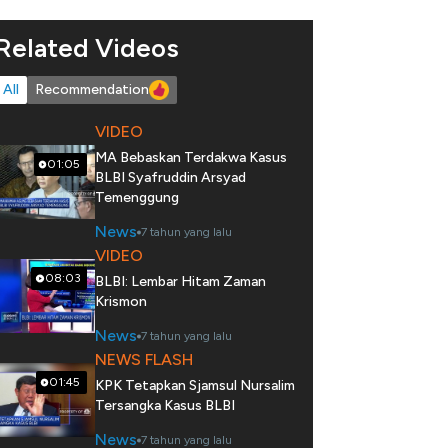
Related Videos
All
Recommendation
VIDEO
MA Bebaskan Terdakwa Kasus
01:05
BLBI Syafruddin Arsyad
Temenggung
News
7 tahun yang lalu
VIDEO
08:03
BLBI: Lembar Hitam Zaman
Krismon
News
7 tahun yang lalu
NEWS FLASH
01:45
KPK Tetapkan Sjamsul Nursalim
Tersangka Kasus BLBI
News
7 tahun yang lalu