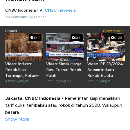
CNBC Indonesia TV,
CNBC Indonesia
03 September 2019 10:17
Related
Show More
10:10
01:31
01:28
Video: Industri
Video: Simak Harga
Video: PP 28/2024
Rokok Kian
Baru Eceran Rokok
Ancam Industri
Terhimpit, Petani-
Putih!
Rokok, 6 Juta
Pekerja Pabrik
4 bulan yang lalu
1 tahun yang lalu
Pekerja Terancam
1 tahun yang lalu
'Menjerit'
Jakarta, CNBC Indonesia -
Pemerintah siap menaikkan
tarif cukai tembakau atau rokok di tahun 2020. Walaupun
besara...
Show More