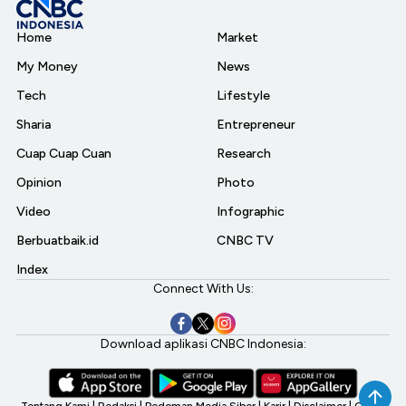
Home
Market
My Money
News
Tech
Lifestyle
Sharia
Entrepreneur
Cuap Cuap Cuan
Research
Opinion
Photo
Video
Infographic
Berbuatbaik.id
CNBC TV
Index
Connect With Us:
Download aplikasi CNBC Indonesia:
Tentang Kami
|
Redaksi
|
Pedoman Media Siber
|
Karir
|
Disclaimer
|
CNBC