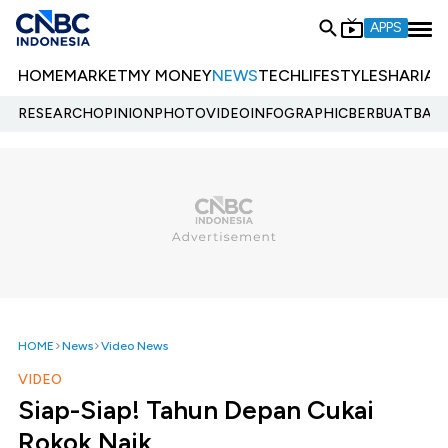
APPS
HOME
MARKET
MY MONEY
NEWS
TECH
LIFESTYLE
SHARIA
E
RESEARCH
OPINION
PHOTO
VIDEO
INFOGRAPHIC
BERBUATBAIK.
HOME
News
Video News
VIDEO
Siap-Siap! Tahun Depan Cukai
Rokok Naik