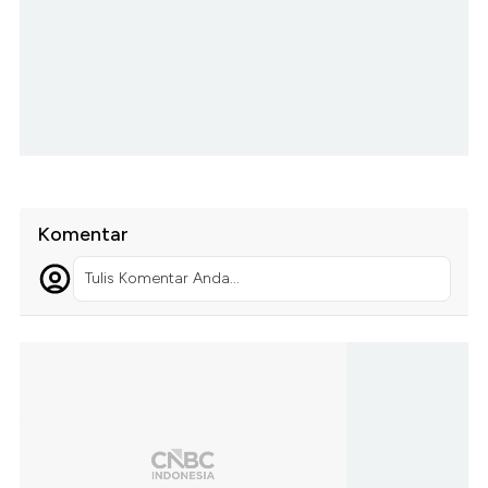
Komentar
Tulis Komentar Anda...