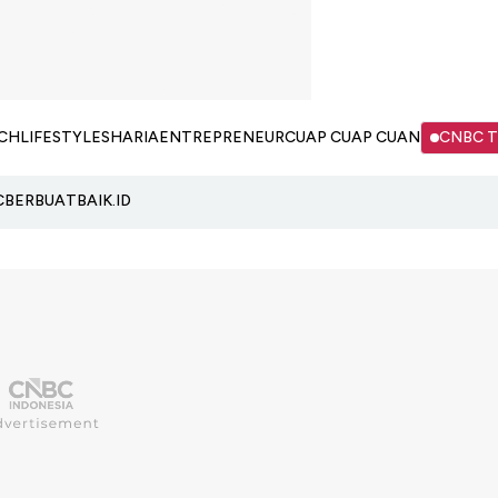
CH
LIFESTYLE
SHARIA
ENTREPRENEUR
CUAP CUAP CUAN
CNBC 
C
BERBUATBAIK.ID