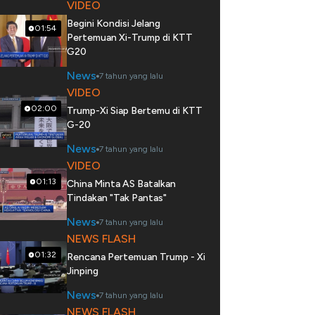
VIDEO
Begini Kondisi Jelang
01:54
Pertemuan Xi-Trump di KTT
G20
News
7 tahun yang lalu
VIDEO
02:00
Trump-Xi Siap Bertemu di KTT
G-20
News
7 tahun yang lalu
VIDEO
01:13
China Minta AS Batalkan
Tindakan "Tak Pantas"
News
7 tahun yang lalu
NEWS FLASH
01:32
Rencana Pertemuan Trump - Xi
Jinping
News
7 tahun yang lalu
NEWS FLASH