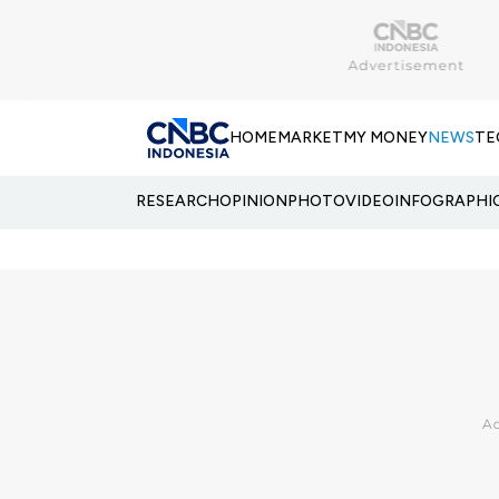
HOME
MARKET
MY MONEY
NEWS
TE
RESEARCH
OPINION
PHOTO
VIDEO
INFOGRAPHI