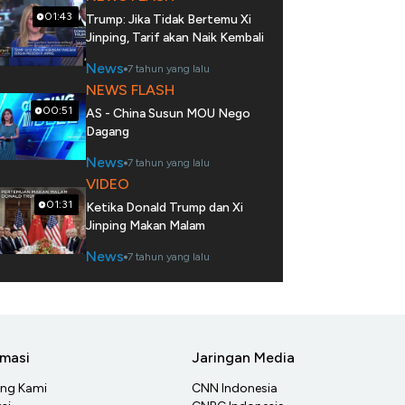
01:43
Trump: Jika Tidak Bertemu Xi
Jinping, Tarif akan Naik Kembali
News
7 tahun yang lalu
NEWS FLASH
00:51
AS - China Susun MOU Nego
Dagang
News
7 tahun yang lalu
VIDEO
01:31
Ketika Donald Trump dan Xi
Jinping Makan Malam
News
7 tahun yang lalu
rmasi
Jaringan Media
ang Kami
CNN Indonesia