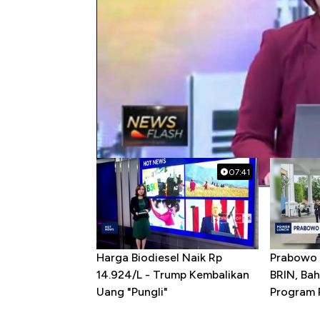
#trump
#xi jinping
#amerika serikat
Popular Videos
07:41
Harga Biodiesel Naik Rp
Prabowo 
14.924/L - Trump Kembalikan
BRIN, Bah
Uang "Pungli"
Program P