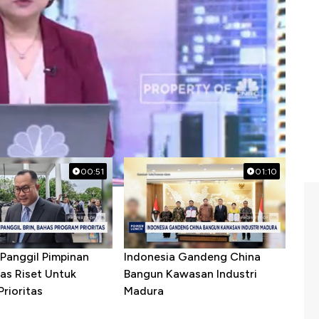
#china
#ktt g20
00:51
01:10
Panggil Pimpinan
Indonesia Gandeng China
as Riset Untuk
Bangun Kawasan Industri
rioritas
Madura