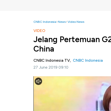
CNBC Indonesia
News
Video News
VIDEO
Jelang Pertemuan G2
China
CNBC Indonesia TV,
CNBC Indonesia
27 June 2019 09:10
Jakarta, CNBC Indonesia-
Presiden Amerik
impor pada barang-barang asal China bila t
Jepang.Simak informasi selengkapnya di Sq
ini.
Bagikan: