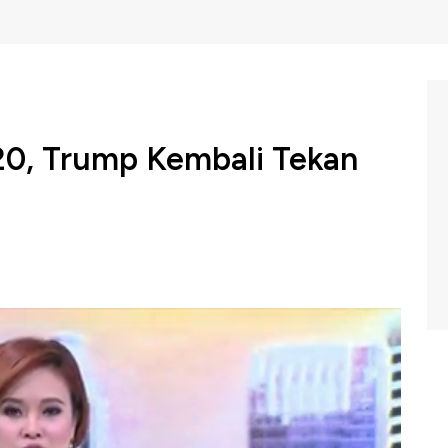
0, Trump Kembali Tekan
a Serikat, Donald Trump, tak segan menambah bea tarif
idak ada kemajuan jelang pertemuan KTT G20 di
uawk Box, CNBC Indonesia (Kamis, 27/06/2019) berikut