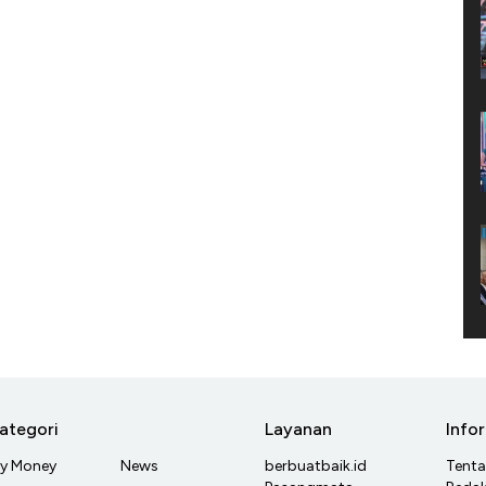
ategori
Layanan
Info
y Money
News
berbuatbaik.id
Tent