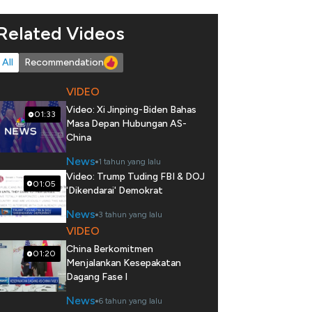
Related Videos
All
Recommendation
VIDEO
Video: Xi Jinping-Biden Bahas
01:33
Masa Depan Hubungan AS-
China
News
1 tahun yang lalu
Video: Trump Tuding FBI & DOJ
01:05
'Dikendarai' Demokrat
News
3 tahun yang lalu
VIDEO
China Berkomitmen
01:20
Menjalankan Kesepakatan
Dagang Fase I
News
6 tahun yang lalu