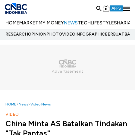
APPS
HOME
MARKET
MY MONEY
NEWS
TECH
LIFESTYLE
SHARIA
E
RESEARCH
OPINION
PHOTO
VIDEO
INFOGRAPHIC
BERBUATBAIK.
HOME
News
Video News
VIDEO
China Minta AS Batalkan Tindakan
"Tak Pantas"