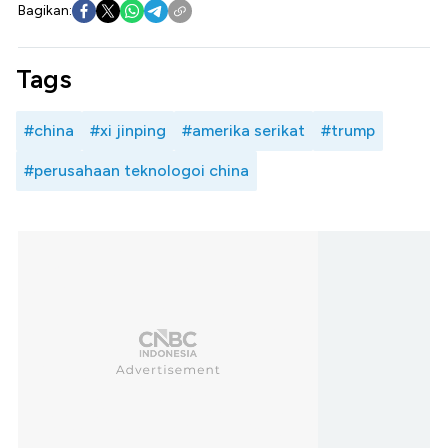
Bagikan:
Tags
#china
#xi jinping
#amerika serikat
#trump
#perusahaan teknologoi china