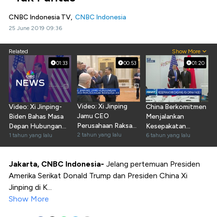
CNBC Indonesia TV,
CNBC Indonesia
25 June 2019 09:36
Related
Show More
01:33
00:53
01:20
Video: Xi Jinping
Video: Xi Jinping-
China Berkomitmen
Jamu CEO
Biden Bahas Masa
Menjalankan
Perusahaan Raksasa
Depan Hubungan
Kesepakatan
AS
2 tahun yang lalu
AS-China
1 tahun yang lalu
Dagang Fase I
6 tahun yang lalu
Jakarta,
CNBC
Indonesia-
Jelang pertemuan Presiden
Amerika Serikat Donald Trump dan Presiden China Xi
Jinping di K...
Show More