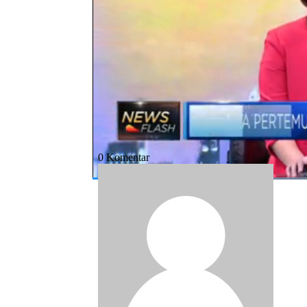
ini.
Bagikan:
#trump
#xi jinping