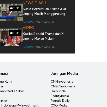
NEWS FLASH
01:31
Nasib Pertemuan Trump & Xi
Jinping Masih Menggantung
News
7 tahun yang lalu
VIDEO
01:31
Ketika Donald Trump dan Xi
Jinping Makan Malam
News
7 tahun yang lalu
rmasi
Jaringan Media
ang Kami
CNN Indonesia
si
CNBC Indonesia
an Media Siber
Haibunda
Beautynesia
aimer
Female Daily
Indonesia My Investment
CXO Media