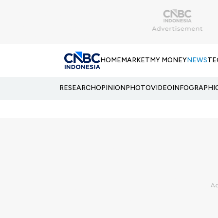
HOME
MARKET
MY MONEY
NEWS
TE
RESEARCH
OPINION
PHOTO
VIDEO
INFOGRAPHI