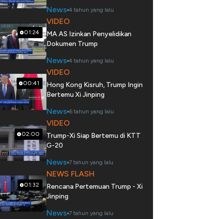
News
4 tahun yang lalu
VIDEO
01:24
MA AS Izinkan Penyelidikan
Dokumen Trump
News
4 tahun yang lalu
VIDEO
00:41
Hong Kong Kisruh, Trump Ingin
Bertemu Xi Jinping
News
6 tahun yang lalu
VIDEO
02:00
Trump-Xi Siap Bertemu di KTT
G-20
News
7 tahun yang lalu
NEWS FLASH
01:32
Rencana Pertemuan Trump - Xi
Jinping
News
7 tahun yang lalu