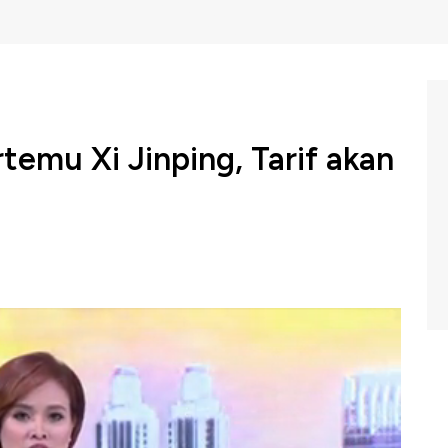
temu Xi Jinping, Tarif akan
a Serikat Donald Trump menyampaikan, jika Presiden
 forum G-20 di Osaka, Jepang, tarif bagi barang asal
 disampaikan melalui sambungan telepon dalam program
uawk Box, CNBC Indonesia (Rabu, 12/06/2019) berikut