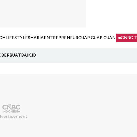
CH
LIFESTYLE
SHARIA
ENTREPRENEUR
CUAP CUAP CUAN
CNBC 
C
BERBUATBAIK.ID