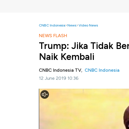
CNBC Indonesia
News
Video News
NEWS FLASH
Trump: Jika Tidak Ber
Naik Kembali
CNBC Indonesia TV,
CNBC Indonesia
12 June 2019 10:36
Jakarta, CNBC Indonesia-
Presiden Amerik
China Xi Jinping tidak bertemu dengannya di
China bisa saja kembali ia naikkan. Hal ini
Squawk Box, CNBC Amerika Serikat.
Selengkapnya dalam News Flash program Sq