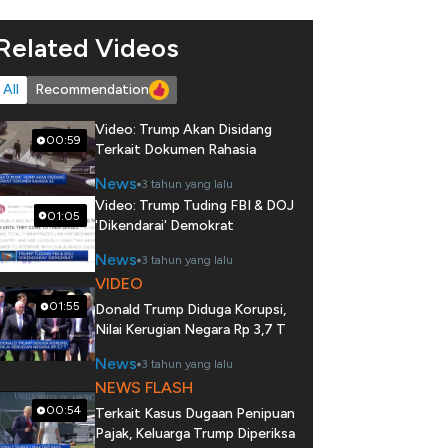
Related Videos
All
Recommendation
Video: Trump Akan Disidang
00:59
Terkait Dokumen Rahasia
News
3 tahun yang lalu
Video: Trump Tuding FBI & DOJ
01:05
'Dikendarai' Demokrat
News
3 tahun yang lalu
VIDEO
01:55
Donald Trump Diduga Korupsi,
Nilai Kerugian Negara Rp 3,7 T
News
3 tahun yang lalu
NEWS FLASH
00:54
Terkait Kasus Dugaan Penipuan
Pajak, Keluarga Trump Diperiksa