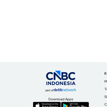
K
M
T
part of
S
Download Apps
C