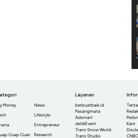
ategori
Layanan
Info
y Money
News
berbuatbaik.id
Tent
Pasangmata
Redak
ech
Lifestyle
Adsmart
Pedom
detikEvent
Karir
haria
Entrepreneur
Trans Snow World
Discl
uap Cuap Cuan
Research
Trans Studio
CNBC 