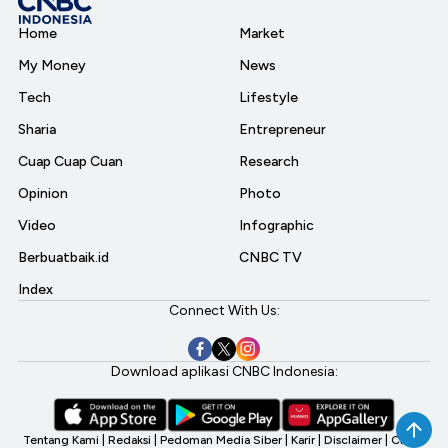
Home
Market
My Money
News
Tech
Lifestyle
Sharia
Entrepreneur
Cuap Cuap Cuan
Research
Opinion
Photo
Video
Infographic
Berbuatbaik.id
CNBC TV
Index
Connect With Us:
Download aplikasi CNBC Indonesia:
Tentang Kami
|
Redaksi
|
Pedoman Media Siber
|
Karir
|
Disclaimer
|
CNBC