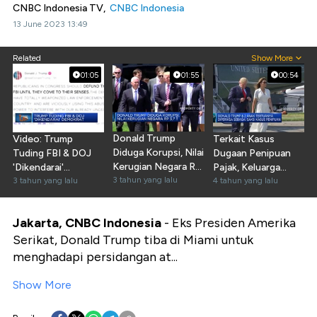
CNBC Indonesia TV,
CNBC Indonesia
13 June 2023 13:49
Related
Show More
01:05
01:55
00:54
Donald Trump
Video: Trump
Terkait Kasus
Diduga Korupsi, Nilai
Tuding FBI & DOJ
Dugaan Penipuan
Kerugian Negara Rp
'Dikendarai'
Pajak, Keluarga
3,7 T
3 tahun yang lalu
Demokrat
3 tahun yang lalu
Trump Diperiksa
4 tahun yang lalu
Jakarta, CNBC Indonesia
- Eks Presiden Amerika
Serikat, Donald Trump tiba di Miami untuk
menghadapi persidangan at...
Show More