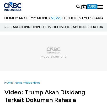
APPS
HOME
MARKET
MY MONEY
NEWS
TECH
LIFESTYLE
SHARIA
E
RESEARCH
OPINION
PHOTO
VIDEO
INFOGRAPHIC
BERBUATBAIK.
HOME
News
Video News
Video: Trump Akan Disidang
Terkait Dokumen Rahasia