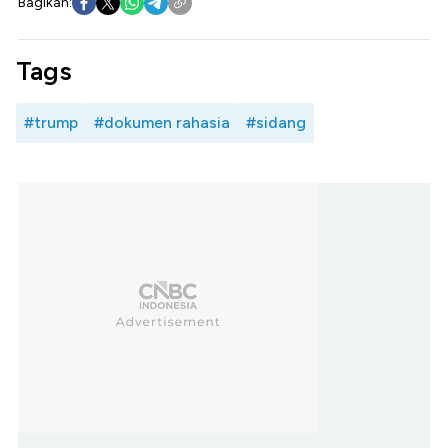
Bagikan:
Tags
#trump
#dokumen rahasia
#sidang