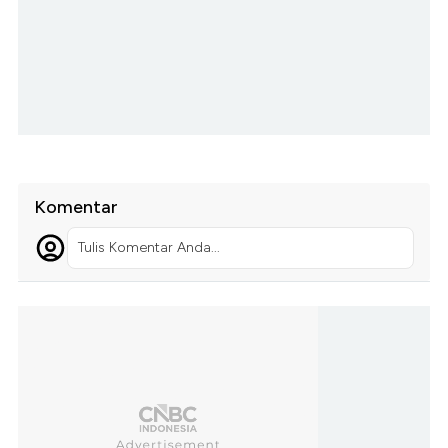
Komentar
Tulis Komentar Anda...