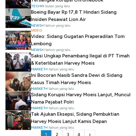
TECH
9 bulan yang lalu
Boeing Bayar Rp 17,8 T Hindari Sidang
Insiden Pesawat Lion Air
NEWS
1 tahun yang lalu
VIDEO
Video: Sidang Gugatan Praperadilan Tom
Lembong
NEWS
1 tahun yang lalu
Saksi Ungkap Penambang Ilegal di PT Timah
& Keterlibatan Harvey Moeis
MARKET
1 tahun yang lalu
Ini Bocoran Nasib Sandra Dewi di Sidang
Kasus Timah Harvey Moeis
MARKET
1 tahun yang lalu
Sidang Korupsi Harvey Moeis Lanjut, Muncul
Nama Pejabat Polri
MARKET
1 tahun yang lalu
Tak Ajukan Eksepsi, Sidang Pembuktian
Harvey Moeis Lanjut Kamis Depan
MARKET
1 tahun yang lalu
1
2
3
4