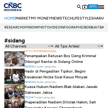
APPS
HOME
MARKET
MY MONEY
NEWS
TECH
LIFESTYLE
SHARIA
E
RESEARCH
OPINION
PHOTO
VIDEO
INFOGRAPHIC
BERBUATBAIK.
#sidang
FOTO INTERNASIONAL
Penampakan Ratusan Bos Geng Kriminal
Diborgol Rantai di Sidang Online
NEWS
3 bulan yang lalu
Hadir di Pengadilan Tipikor, Begini
Kesaksian Nicke Soal Kasus Minyak
NEWS
6 bulan yang lalu
Kuasa Hukum Nadiem Blak-blakan Jawab
Dakwaan Jaksa
TECH
7 bulan yang lalu
Praperadilan Nadiem Ditolak Hakim, Sah
Tersangka Korupsi Chromebook