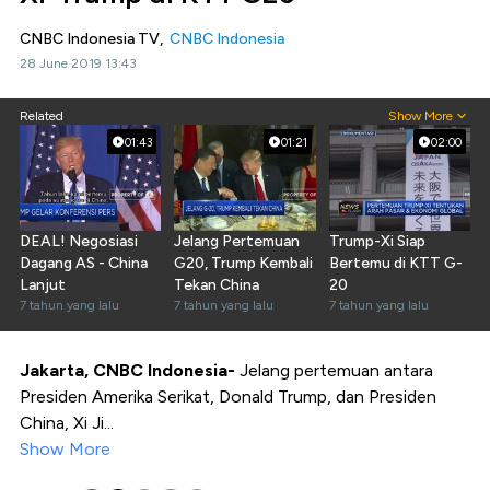
CNBC Indonesia TV,
CNBC Indonesia
28 June 2019 13:43
Related
Show More
01:43
01:21
02:00
DEAL! Negosiasi
Jelang Pertemuan
Trump-Xi Siap
Dagang AS - China
G20, Trump Kembali
Bertemu di KTT G-
Lanjut
Tekan China
20
7 tahun yang lalu
7 tahun yang lalu
7 tahun yang lalu
Jakarta, CNBC Indonesia-
Jelang pertemuan antara
Presiden Amerika Serikat, Donald Trump, dan Presiden
China, Xi Ji...
Show More