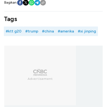
Bagikan:
Tags
#ktt g20
#trump
#china
#amerika
#xi jinping