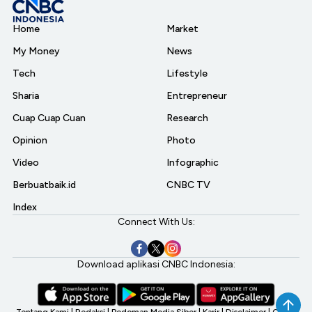
Home
Market
My Money
News
Tech
Lifestyle
Sharia
Entrepreneur
Cuap Cuap Cuan
Research
Opinion
Photo
Video
Infographic
Berbuatbaik.id
CNBC TV
Index
Connect With Us:
Download aplikasi CNBC Indonesia:
Tentang Kami
|
Redaksi
|
Pedoman Media Siber
|
Karir
|
Disclaimer
|
CNBC