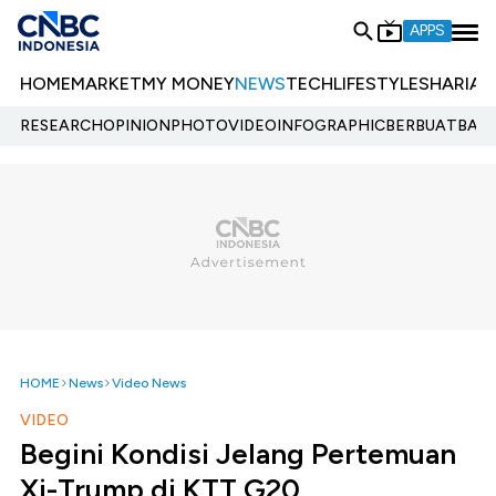
APPS
HOME
MARKET
MY MONEY
NEWS
TECH
LIFESTYLE
SHARIA
E
RESEARCH
OPINION
PHOTO
VIDEO
INFOGRAPHIC
BERBUATBAIK.
HOME
News
Video News
VIDEO
Begini Kondisi Jelang Pertemuan
Xi-Trump di KTT G20