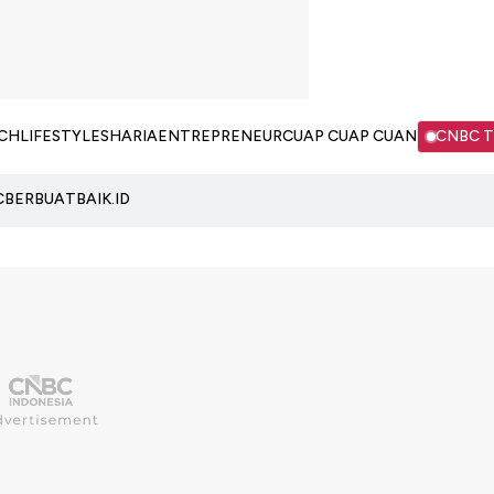
CH
LIFESTYLE
SHARIA
ENTREPRENEUR
CUAP CUAP CUAN
CNBC 
C
BERBUATBAIK.ID