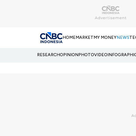
HOME
MARKET
MY MONEY
NEWS
TE
RESEARCH
OPINION
PHOTO
VIDEO
INFOGRAPHI