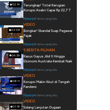
02:14
Terungkap! Total Kerugian
Korupsi Asabri Capai Rp 22,7 T
News
5 tahun yang lalu
VIDEO
03:09
Bongkar! Skandal Suap Pegawai
Pajak
News
5 tahun yang lalu
5 BERITA PILIHAN
04:39
Kasus Gayus Jilid II Hingga
Ekonomi Australia Kembali Naik
News
5 tahun yang lalu
VIDEO
08:11
Korupsi Makin Akut di Tengah
Pandemi
News
5 tahun yang lalu
VIDEO
01:19
Sidang Lanjutan Dugaan