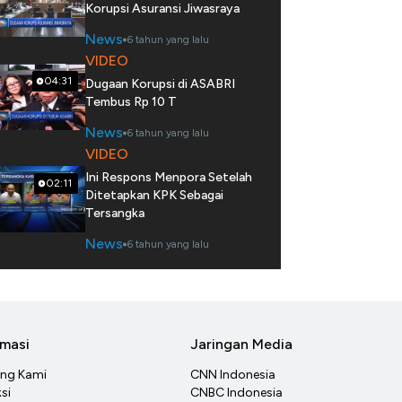
Korupsi Asuransi Jiwasraya
News
6 tahun yang lalu
VIDEO
04:31
Dugaan Korupsi di ASABRI
Tembus Rp 10 T
News
6 tahun yang lalu
VIDEO
Ini Respons Menpora Setelah
02:11
Ditetapkan KPK Sebagai
Tersangka
News
6 tahun yang lalu
rmasi
Jaringan Media
ang Kami
CNN Indonesia
si
CNBC Indonesia