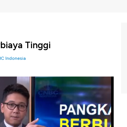
biaya Tinggi
C Indonesia
stasi bak dua sisi koin yang bertolak belakang. Korupsi
 Terlebih tindak pidana korupsi yang melibatkan level
makin kesulitan berusaha karena mengeluarkan biaya-
jabat.
niel Wiguna memiliki paparan lengkapnya dalam program
/2019).