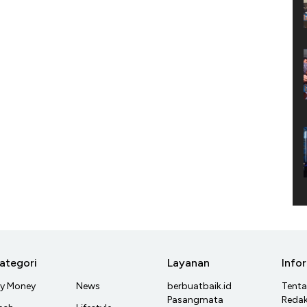
ategori
Layanan
Info
y Money
News
berbuatbaik.id
Tent
Pasangmata
Redak