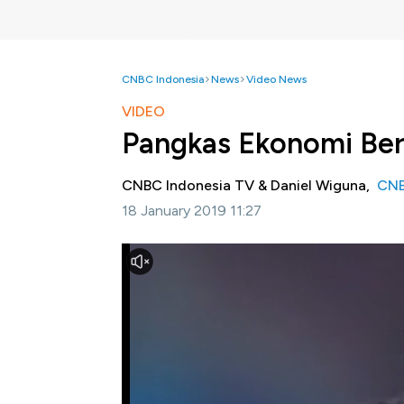
CNBC Indonesia
News
Video News
VIDEO
Pangkas Ekonomi Ber
CNBC Indonesia TV & Daniel Wiguna,
CNB
18 January 2019 11:27
Jakarta, CNBC Indonesia-
Korupsi dan inve
yang tinggi menjadi hambatan bagi investasi.
pemerintahan, maka pelaku investor akan se
biaya yang tidak perlu kepada para oknum pe
Apa saja penyebab biaya ekonomi tinggi? Da
Squawk Box CNBC Indonesia (Jumat, 18/01