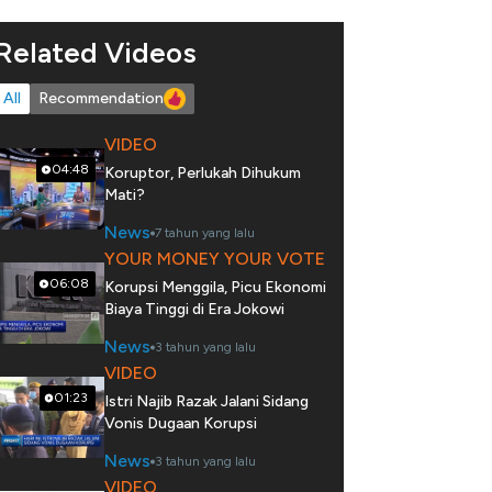
Related Videos
All
Recommendation
VIDEO
04:48
Koruptor, Perlukah Dihukum
Mati?
News
7 tahun yang lalu
YOUR MONEY YOUR VOTE
06:08
Korupsi Menggila, Picu Ekonomi
Biaya Tinggi di Era Jokowi
News
3 tahun yang lalu
VIDEO
01:23
Istri Najib Razak Jalani Sidang
Vonis Dugaan Korupsi
News
3 tahun yang lalu
VIDEO