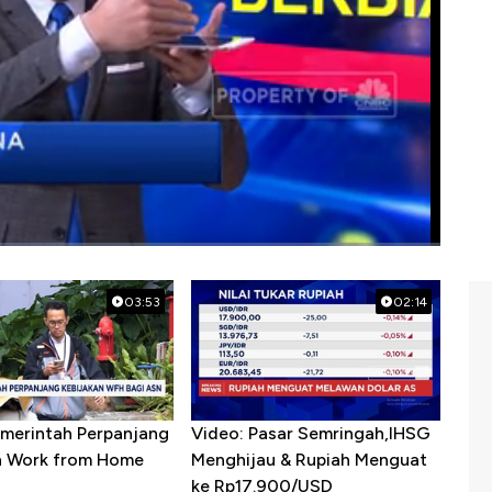
03:53
02:14
emerintah Perpanjang
Video: Pasar Semringah,IHSG
n Work from Home
Menghijau & Rupiah Menguat
ke Rp17.900/USD