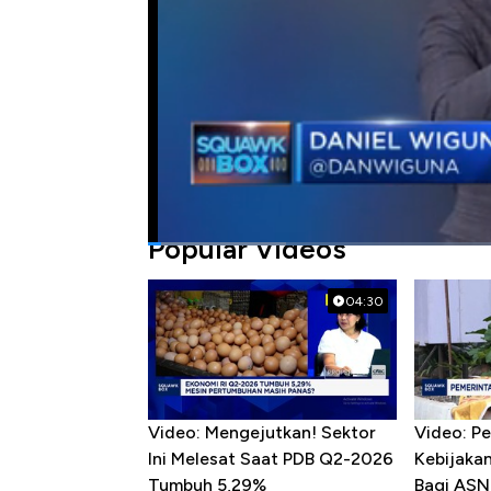
Bagikan:
#korupsi
#ekonomi
#biaya tinggi
Popular Videos
04:30
Video: Mengejutkan! Sektor
Video: P
Ini Melesat Saat PDB Q2-2026
Kebijaka
Tumbuh 5,29%
Bagi ASN