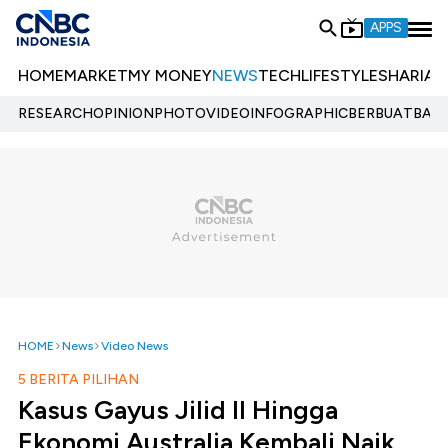
APPS
HOME
MARKET
MY MONEY
NEWS
TECH
LIFESTYLE
SHARIA
E
RESEARCH
OPINION
PHOTO
VIDEO
INFOGRAPHIC
BERBUATBAIK.
HOME
News
Video News
5 BERITA PILIHAN
Kasus Gayus Jilid II Hingga
Ekonomi Australia Kembali Naik