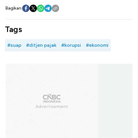
Bagikan:
Tags
#suap
#ditjen pajak
#korupsi
#ekonomi