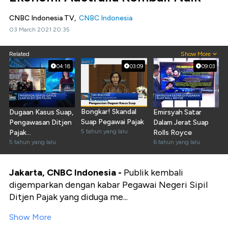
CNBC Indonesia TV,
CNBC Indonesia
03 March 2021 20:35
Related
Show More
04:18
03:09
09:03
Bongkar! Skandal
Dugaan Kasus Suap,
Emirsyah Satar
Suap Pegawai Pajak
Pengawasan Ditjen
Dalam Jerat Suap
5 tahun yang lalu
Pajak
Rolls Royce
Dipertanyakan
5 tahun yang lalu
6 tahun yang lalu
Jakarta, CNBC Indonesia -
Publik kembali
digemparkan dengan kabar Pegawai Negeri Sipil
Ditjen Pajak yang diduga me...
Show More