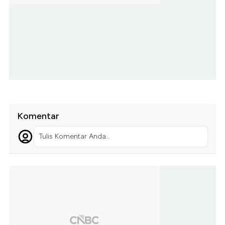
Komentar
Tulis Komentar Anda...