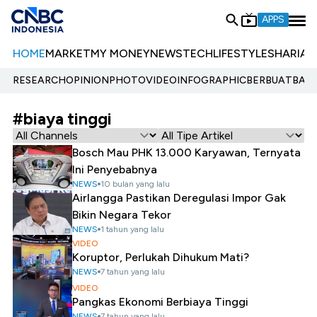
APPS
HOME
MARKET
MY MONEY
NEWS
TECH
LIFESTYLE
SHARIA
E
RESEARCH
OPINION
PHOTO
VIDEO
INFOGRAPHIC
BERBUATBAIK.
#biaya tinggi
Bosch Mau PHK 13.000 Karyawan, Ternyata
Ini Penyebabnya
NEWS
10 bulan yang lalu
Airlangga Pastikan Deregulasi Impor Gak
Bikin Negara Tekor
NEWS
1 tahun yang lalu
VIDEO
Koruptor, Perlukah Dihukum Mati?
NEWS
7 tahun yang lalu
VIDEO
Pangkas Ekonomi Berbiaya Tinggi
NEWS
7 tahun yang lalu