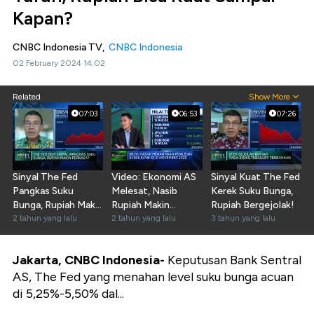
Kapan?
CNBC Indonesia TV,
CNBC Indonesia
02 February 2024 14:02
Related
Show More
07:03
06:53
07:26
Sinyal The Fed
Video: Ekonomi AS
Sinyal Kuat The Fed
Pangkas Suku
Melesat, Nasib
Kerek Suku Bunga,
Bunga, Rupiah Makin
Rupiah Makin
Rupiah Bergejolak!
Perkasa?
2 tahun yang lalu
Gawat?
2 tahun yang lalu
3 tahun yang lalu
Jakarta, CNBC Indonesia-
Keputusan Bank Sentral
AS, The Fed yang menahan level suku bunga acuan
di 5,25%-5,50% dal...