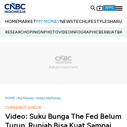
APPS
HOME
MARKET
MY MONEY
NEWS
TECH
LIFESTYLE
SHARIA
E
RESEARCH
OPINION
PHOTO
VIDEO
INFOGRAPHIC
BERBUATBAIK.
HOME
My Money
Video MyMoney
CURRENCY CHECK
Video: Suku Bunga The Fed Belum
Turun, Rupiah Bisa Kuat Sampai