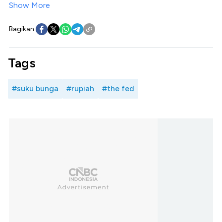
Show More
Bagikan:
Tags
#suku bunga
#rupiah
#the fed