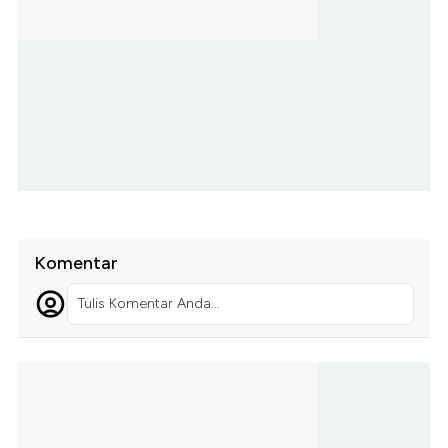
Komentar
Tulis Komentar Anda...