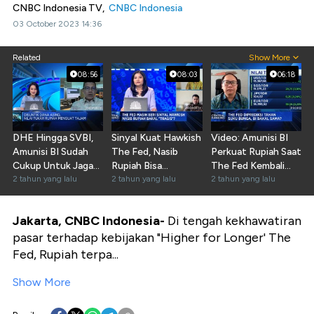
CNBC Indonesia TV,
CNBC Indonesia
03 October 2023 14:36
Related
Show More
08:56
08:03
06:18
DHE Hingga SVBI,
Sinyal Kuat Hawkish
Video: Amunisi BI
Amunisi BI Sudah
The Fed, Nasib
Perkuat Rupiah Saat
Cukup Untuk Jaga
Rupiah Bisa
The Fed Kembali
Rupiah?
2 tahun yang lalu
"Tragis"?
2 tahun yang lalu
Hawkish
2 tahun yang lalu
Jakarta, CNBC Indonesia-
Di tengah kekhawatiran
pasar terhadap kebijakan "Higher for Longer' The
Fed, Rupiah terpa...
Show More