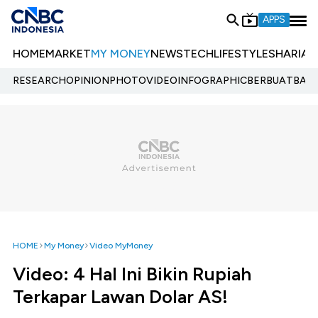
APPS
HOME
MARKET
MY MONEY
NEWS
TECH
LIFESTYLE
SHARIA
E
RESEARCH
OPINION
PHOTO
VIDEO
INFOGRAPHIC
BERBUATBAIK.
HOME
My Money
Video MyMoney
Video: 4 Hal Ini Bikin Rupiah
Terkapar Lawan Dolar AS!