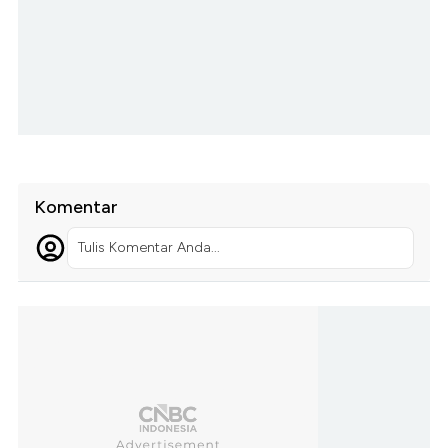
Komentar
Tulis Komentar Anda...