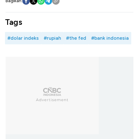
Bagikan:
Tags
#dolar indeks
#rupiah
#the fed
#bank indonesia