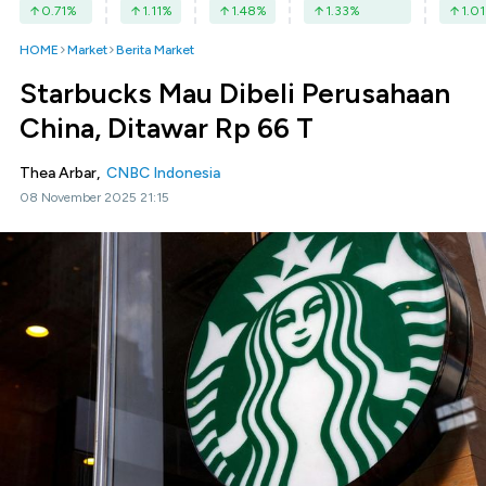
0.71
%
1.11
%
1.48
%
1.33
%
1.01
HOME
Market
Berita Market
Starbucks Mau Dibeli Perusahaan
China, Ditawar Rp 66 T
Thea Arbar,
CNBC Indonesia
08 November 2025 21:15