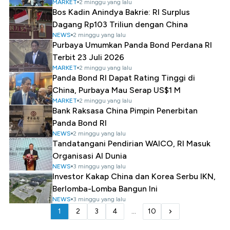
MARKET
2 minggu yang lalu
Bos Kadin Anindya Bakrie: RI Surplus
Dagang Rp103 Triliun dengan China
NEWS
2 minggu yang lalu
Purbaya Umumkan Panda Bond Perdana RI
Terbit 23 Juli 2026
MARKET
2 minggu yang lalu
Panda Bond RI Dapat Rating Tinggi di
China, Purbaya Mau Serap US$1 M
MARKET
2 minggu yang lalu
Bank Raksasa China Pimpin Penerbitan
Panda Bond RI
NEWS
2 minggu yang lalu
Tandatangani Pendirian WAICO, RI Masuk
Organisasi AI Dunia
NEWS
3 minggu yang lalu
Investor Kakap China dan Korea Serbu IKN,
Berlomba-Lomba Bangun Ini
NEWS
3 minggu yang lalu
1
2
3
4
...
10