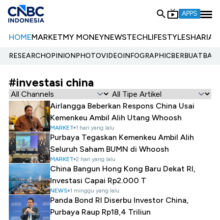
APPS
HOME
MARKET
MY MONEY
NEWS
TECH
LIFESTYLE
SHARIA
E
RESEARCH
OPINION
PHOTO
VIDEO
INFOGRAPHIC
BERBUATBAIK.
#investasi china
Airlangga Beberkan Respons China Usai
Kemenkeu Ambil Alih Utang Whoosh
MARKET
1 hari yang lalu
Purbaya Tegaskan Kemenkeu Ambil Alih
Seluruh Saham BUMN di Whoosh
MARKET
2 hari yang lalu
China Bangun Hong Kong Baru Dekat RI,
Investasi Capai Rp2.000 T
NEWS
1 minggu yang lalu
Panda Bond RI Diserbu Investor China,
Purbaya Raup Rp18,4 Triliun