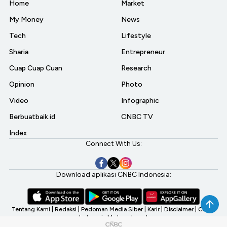
Home
Market
My Money
News
Tech
Lifestyle
Sharia
Entrepreneur
Cuap Cuap Cuan
Research
Opinion
Photo
Video
Infographic
Berbuatbaik.id
CNBC TV
Index
Connect With Us:
Download aplikasi CNBC Indonesia:
Tentang Kami
|
Redaksi
|
Pedoman Media Siber
|
Karir
|
Disclaimer
|
CNBC
Indonesia My Investment
©2026 CNBC Indonesia, A Transmedia Company