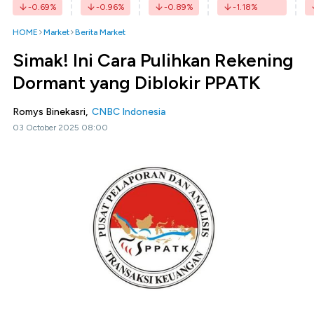
-0.69
%
-0.96
%
-0.89
%
-1.18
%
HOME
Market
Berita Market
Simak! Ini Cara Pulihkan Rekening
Dormant yang Diblokir PPATK
Romys Binekasri,
CNBC Indonesia
03 October 2025 08:00