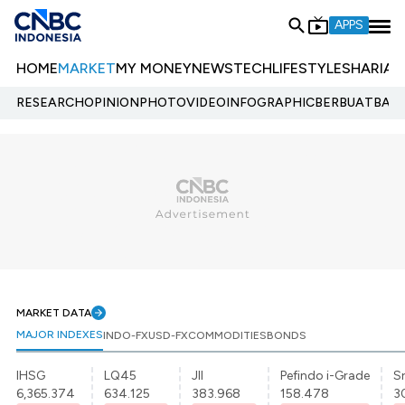
APPS
HOME
MARKET
MY MONEY
NEWS
TECH
LIFESTYLE
SHARIA
E
RESEARCH
OPINION
PHOTO
VIDEO
INFOGRAPHIC
BERBUATBAIK.
MARKET DATA
MAJOR INDEXES
INDO-FX
USD-FX
COMMODITIES
BONDS
IHSG
LQ45
JII
Pefindo i-Grade
Sr
6,365.374
634.125
383.968
158.478
3