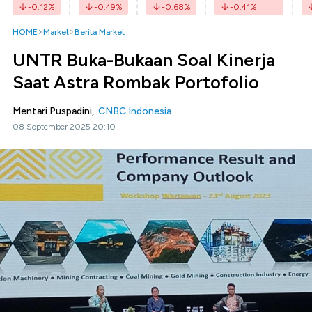
-0.12
%
-0.49
%
-0.68
%
-0.41
%
HOME
Market
Berita Market
UNTR Buka-Bukaan Soal Kinerja
Saat Astra Rombak Portofolio
Mentari Puspadini,
CNBC Indonesia
08 September 2025 20:10