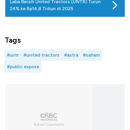
Laba Bersih United Tractors (UNTR) Turun
24% ke Rp14,8 Triliun di 2025
Tags
#untr
#united tractors
#astra
#saham
#public expose