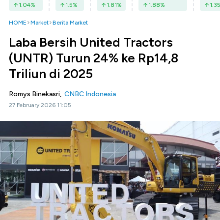
1.04
%
1.5
%
1.81
%
1.88
%
1.3
HOME
Market
Berita Market
Laba Bersih United Tractors
(UNTR) Turun 24% ke Rp14,8
Triliun di 2025
Romys Binekasri,
CNBC Indonesia
27 February 2026 11:05