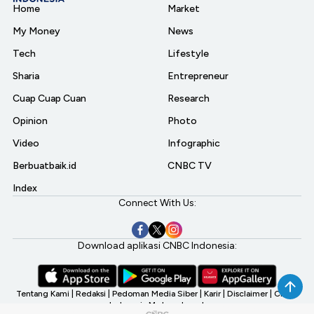
Home
Market
My Money
News
Tech
Lifestyle
Sharia
Entrepreneur
Cuap Cuap Cuan
Research
Opinion
Photo
Video
Infographic
Berbuatbaik.id
CNBC TV
Index
Connect With Us:
Download aplikasi CNBC Indonesia:
Tentang Kami
|
Redaksi
|
Pedoman Media Siber
|
Karir
|
Disclaimer
|
CNBC
Indonesia My Investment