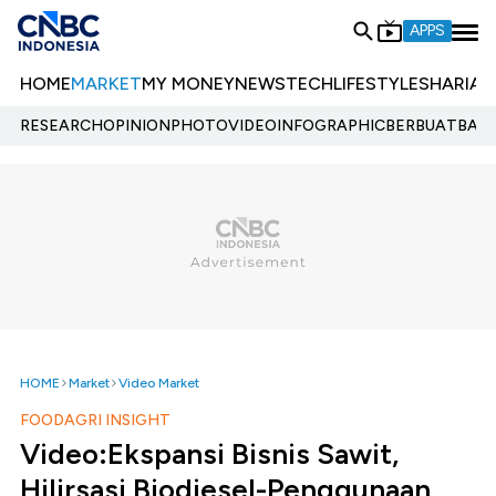
APPS
HOME
MARKET
MY MONEY
NEWS
TECH
LIFESTYLE
SHARIA
E
RESEARCH
OPINION
PHOTO
VIDEO
INFOGRAPHIC
BERBUATBAIK.
HOME
Market
Video Market
FOODAGRI INSIGHT
Video:Ekspansi Bisnis Sawit,
Hilirsasi Biodiesel-Penggunaan