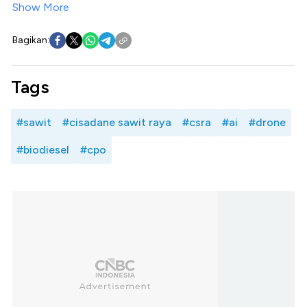
Show More
Bagikan:
Tags
#sawit
#cisadane sawit raya
#csra
#ai
#drone
#biodiesel
#cpo