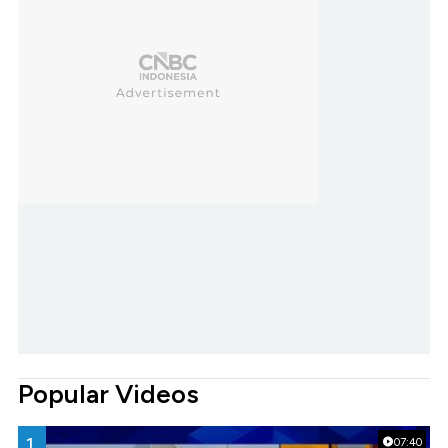
Popular Videos
1.
07:40