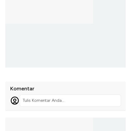
Komentar
Tulis Komentar Anda...