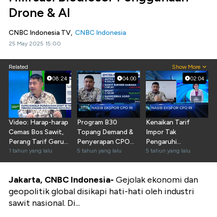
Drone & AI
CNBC Indonesia TV,
CNBC Indonesia
25 May 2025 15:00
Related
Show More
08:24
04:00
02:04
Video: Harap-harap
Program B30
Kenaikan Tarif
Cemas Bos Sawit,
Topang Demand &
Impor Tak
Perang Tarif Gerus
Penyerapan CPO
Pengaruhi
Harga-Penjualan
1 tahun yang lalu
Dalam Negeri
5 tahun yang lalu
Penyerapan CPO RI
5 tahun yang lalu
di India
Jakarta, CNBC Indonesia-
Gejolak ekonomi dan
geopolitik global disikapi hati-hati oleh industri
sawit nasional. Di...