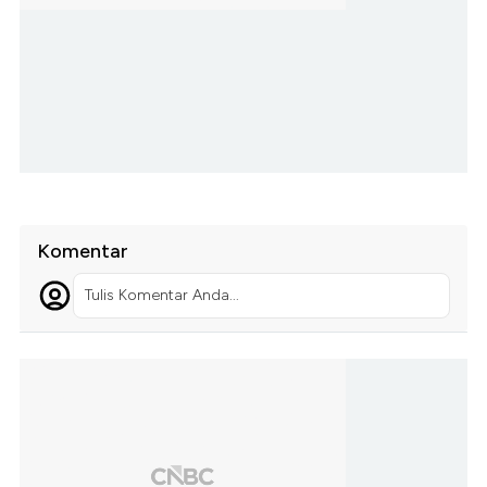
Komentar
Tulis Komentar Anda...