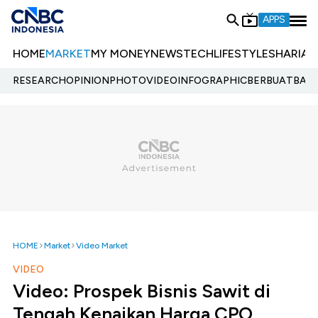
APPS
HOME
MARKET
MY MONEY
NEWS
TECH
LIFESTYLE
SHARIA
E
RESEARCH
OPINION
PHOTO
VIDEO
INFOGRAPHIC
BERBUATBAIK.
HOME
Market
Video Market
VIDEO
Video: Prospek Bisnis Sawit di
Tengah Kenaikan Harga CPO