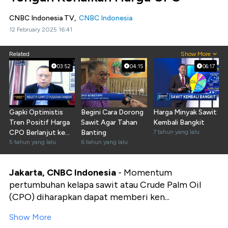
CNBC Indonesia TV,
CNBC Indonesia
12 February 2025 16:41
Related
Show More
03:52
04:15
06:17
Gapki Optimistis
Begini Cara Dorong
Harga Minyak Sawit
Tren Positif Harga
Sawit Agar Tahan
Kembali Bangkit
CPO Berlanjut ke
Banting
7 tahun yang lalu
H1-2021
5 tahun yang lalu
6 tahun yang lalu
Jakarta, CNBC Indonesia
- Momentum
pertumbuhan kelapa sawit atau Crude Palm Oil
(CPO) diharapkan dapat memberi ken...
Show More