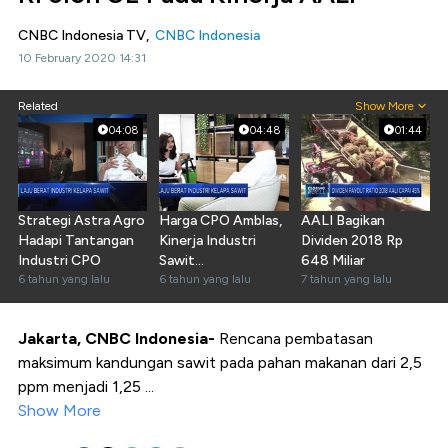
CNBC Indonesia TV,
CNBC Indonesia
10 February 2020 14:31
Related
Show More
04:08
04:48
01:44
Strategi Astra Agro
Harga CPO Amblas,
AALI Bagikan
Hadapi Tantangan
Kinerja Industri
Dividen 2018 Rp
Industri CPO
Sawit
648 Miliar
6 tahun yang lalu
Mengkhawatirkan
6 tahun yang lalu
7 tahun yang lalu
Jakarta, CNBC Indonesia-
Rencana pembatasan
maksimum kandungan sawit pada pahan makanan dari 2,5
ppm menjadi 1,25 ...
Show More