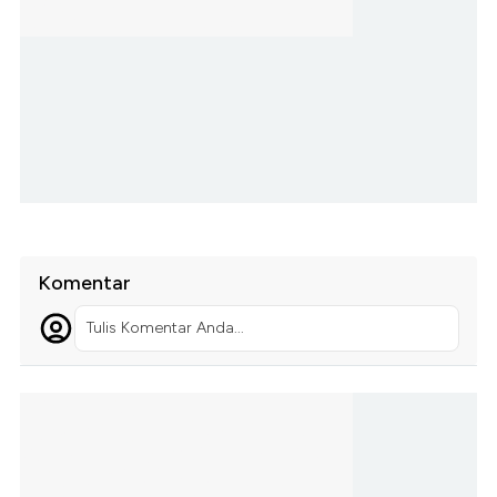
Komentar
Tulis Komentar Anda...