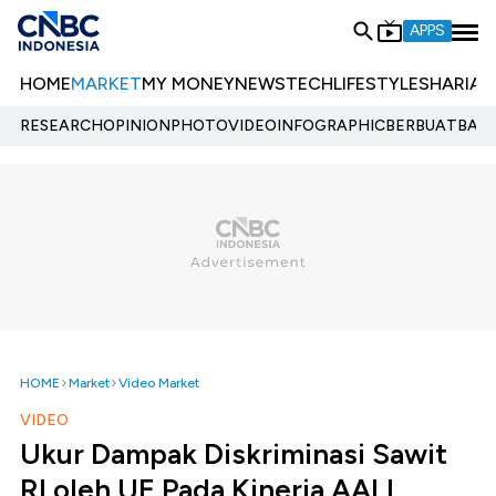
APPS
HOME
MARKET
MY MONEY
NEWS
TECH
LIFESTYLE
SHARIA
E
RESEARCH
OPINION
PHOTO
VIDEO
INFOGRAPHIC
BERBUATBAIK.
HOME
Market
Video Market
VIDEO
Ukur Dampak Diskriminasi Sawit
RI oleh UE Pada Kinerja AALI