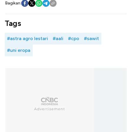
Bagikan:
Tags
#astra agro lestari
#aali
#cpo
#sawit
#uni eropa