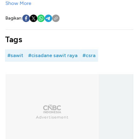
Show More
Bagikan:
Tags
#sawit
#cisadane sawit raya
#csra