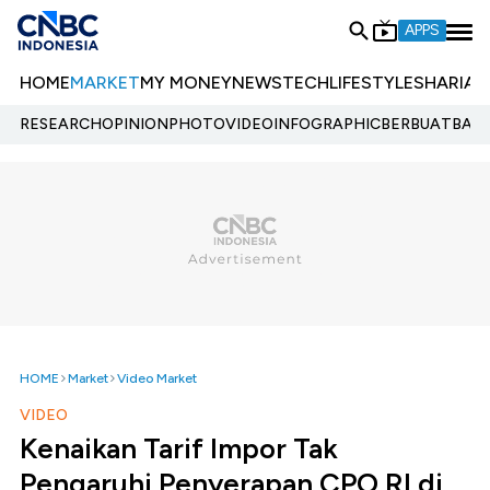
APPS
HOME
MARKET
MY MONEY
NEWS
TECH
LIFESTYLE
SHARIA
E
RESEARCH
OPINION
PHOTO
VIDEO
INFOGRAPHIC
BERBUATBAIK.
HOME
Market
Video Market
VIDEO
Kenaikan Tarif Impor Tak
Pengaruhi Penyerapan CPO RI di