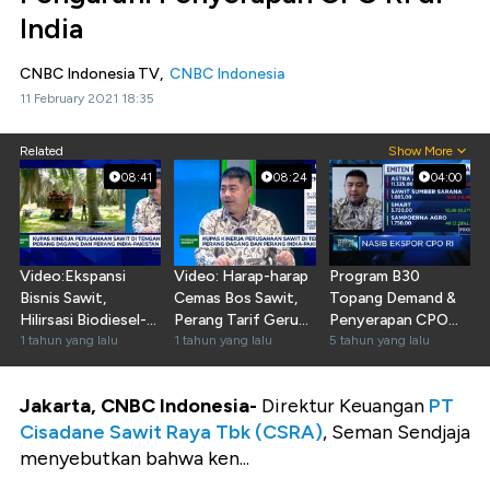
India
CNBC Indonesia TV,
CNBC Indonesia
11 February 2021 18:35
Related
Show More
08:41
08:24
04:00
Video:Ekspansi
Video: Harap-harap
Program B30
Bisnis Sawit,
Cemas Bos Sawit,
Topang Demand &
Hilirsasi Biodiesel-
Perang Tarif Gerus
Penyerapan CPO
Penggunaan Drone
1 tahun yang lalu
Harga-Penjualan
1 tahun yang lalu
Dalam Negeri
5 tahun yang lalu
& AI
Jakarta, CNBC Indonesia-
Direktur Keuangan
PT
Cisadane Sawit Raya Tbk (CSRA)
, Seman Sendjaja
menyebutkan bahwa ken...