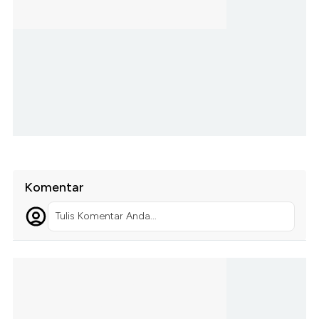
Komentar
Tulis Komentar Anda...