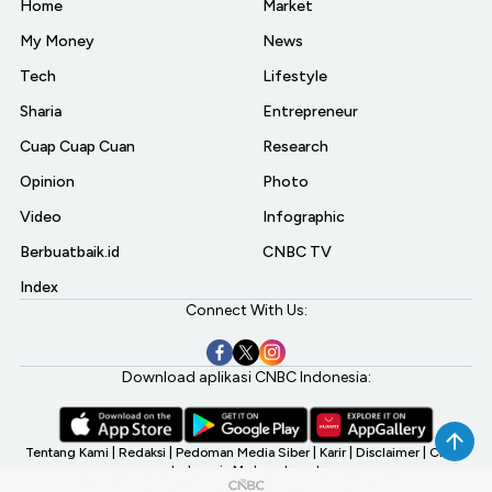
Home
Market
My Money
News
Tech
Lifestyle
Sharia
Entrepreneur
Cuap Cuap Cuan
Research
Opinion
Photo
Video
Infographic
Berbuatbaik.id
CNBC TV
Index
Connect With Us:
Download aplikasi CNBC Indonesia:
Tentang Kami
|
Redaksi
|
Pedoman Media Siber
|
Karir
|
Disclaimer
|
CNBC
Indonesia My Investment
©2026 CNBC Indonesia, A Transmedia Company