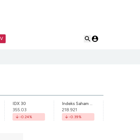
TV
IDX 30
Indeks Saham Syariah Indonesia
355.03
218.921
-0.24
%
-0.39
%