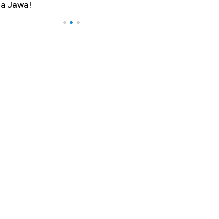
a Jawa!
Yen - Ringgit 