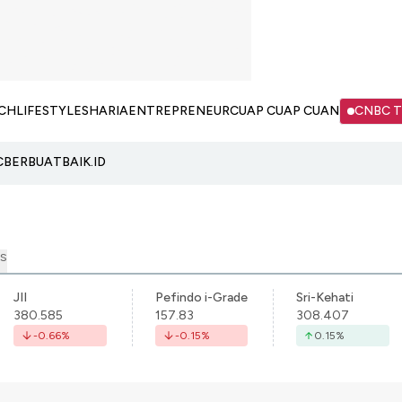
CH
LIFESTYLE
SHARIA
ENTREPRENEUR
CUAP CUAP CUAN
CNBC 
C
BERBUATBAIK.ID
S
JII
Pefindo i-Grade
Sri-Kehati
380.585
157.83
308.407
-0.66
%
-0.15
%
0.15
%