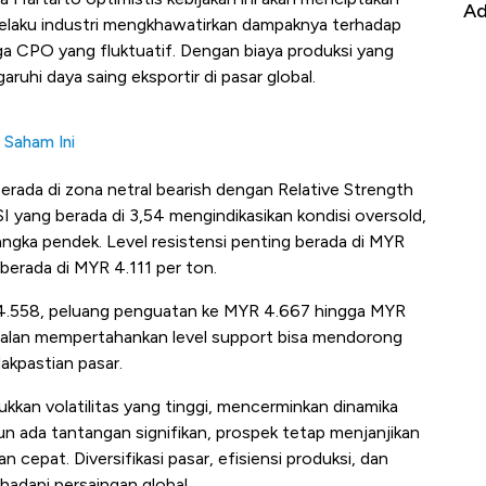
Alas Kaki Tumbuh Double Digit
Ad
 pelaku industri mengkhawatirkan dampaknya terhadap
a CPO yang fluktuatif. Dengan biaya produksi yang
ruhi daya saing eksportir di pasar global.
 Saham Ini
 berada di zona netral bearish dengan Relative Strength
SI yang berada di 3,54 mengindikasikan kondisi oversold,
ngka pendek. Level resistensi penting berada di MYR
berada di MYR 4.111 per ton.
 4.558, peluang penguatan ke MYR 4.667 hingga MYR
agalan mempertahankan level support bisa mendorong
akpastian pasar.
kan volatilitas yang tinggi, mencerminkan dinamika
un ada tantangan signifikan, prospek tetap menjanjikan
 cepat. Diversifikasi pasar, efisiensi produksi, dan
hadapi persaingan global.