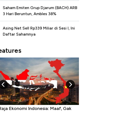
Saham Emiten Grup Djarum (BACH) ARB
3 Hari Beruntun, Ambles 38%
Asing Net Sell Rp339 Miliar di Sesi I, Ini
Daftar Sahamnya
eatures
Raja Ekonomi Indonesia: Maaf, Gak
Dolar AS Hancur 