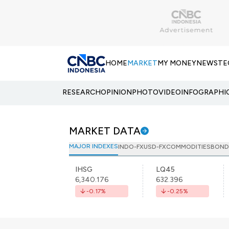
HOME
MARKET
MY MONEY
NEWS
TE
RESEARCH
OPINION
PHOTO
VIDEO
INFOGRAPHI
MARKET DATA
MAJOR INDEXES
INDO-FX
USD-FX
COMMODITIES
BOND
IHSG
LQ45
6,340.176
632.396
-0.17
%
-0.25
%