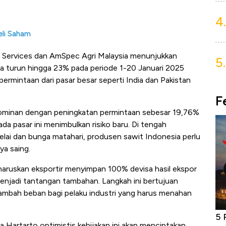
4.
eli Saham
ng Services dan AmSpec Agri Malaysia menunjukkan
5.
a turun hingga 23% pada periode 1-20 Januari 2025
rmintaan dari pasar besar seperti India dan Pakistan
F
dominan dengan peningkatan permintaan sebesar 19,76%
 pasar ini menimbulkan risiko baru. Di tengah
elai dan bunga matahari, produsen sawit Indonesia perlu
ya saing.
aruskan eksportir menyimpan 100% devisa hasil ekspor
enjadi tantangan tambahan. Langkah ini bertujuan
ambah beban bagi pelaku industri yang harus menahan
Bangkit dari Kubur! Bisnis Furniture &
5 
 Hartarto optimistis kebijakan ini akan menciptakan