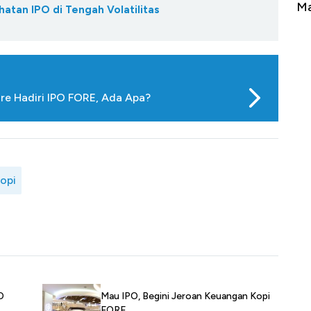
erbahaya
Mana yang Cuannya Paling Menyala?
Pe
atan IPO di Tengah Volatilitas
hre Hadiri IPO FORE, Ada Apa?
opi
O
Mau IPO, Begini Jeroan Keuangan Kopi
FORE