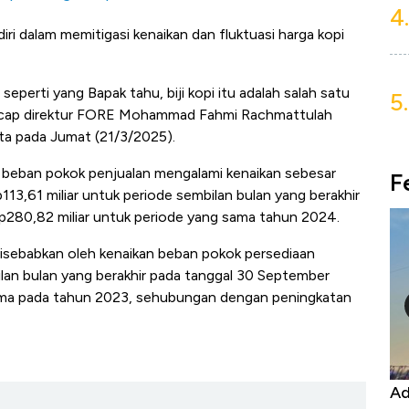
4.
ri dalam memitigasi kenaikan dan fluktuasi harga kopi
 seperti yang Bapak tahu, biji kopi itu adalah salah satu
5.
f, ucap direktur FORE Mohammad Fahmi Rachmattulah
rta pada Jumat (21/3/2025).
 beban pokok penjualan mengalami kenaikan sebesar
F
113,61 miliar untuk periode sembilan bulan yang berakhir
280,82 miliar untuk periode yang sama tahun 2024.
isebabkan oleh kenaikan beban pokok persediaan
ilan bulan yang berakhir pada tanggal 30 September
ama pada tahun 2023, sehubungan dengan peningkatan
Harga
Adu Panas Kinerja Emiten Minyak RI,
10