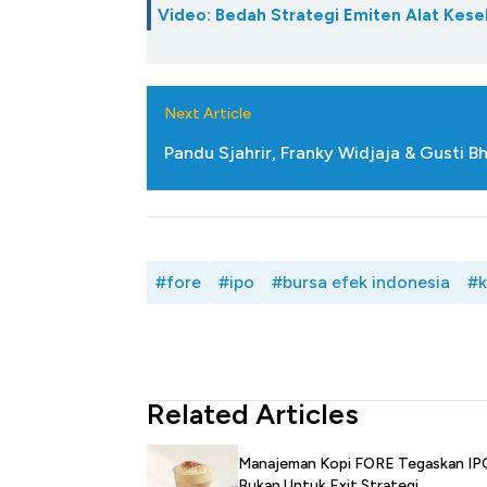
Tembaga Terbang ke Zona B
Video: Bedah Strategi Emiten Alat Keseh
Next Article
Pandu Sjahrir, Franky Widjaja & Gusti B
#fore
#ipo
#bursa efek indonesia
#k
Related Articles
Manajeman Kopi FORE Tegaskan IP
Bukan Untuk Exit Strategi