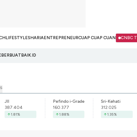
CH
LIFESTYLE
SHARIA
ENTREPRENEUR
CUAP CUAP CUAN
CNBC 
C
BERBUATBAIK.ID
S
JII
Pefindo i-Grade
Sri-Kehati
387.404
160.377
312.025
1.81
%
1.88
%
1.35
%