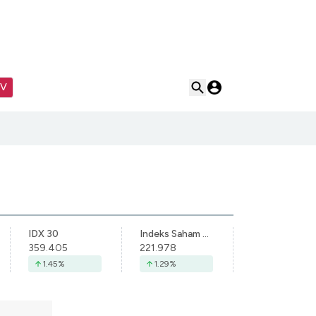
TV
IDX 30
Indeks Saham Syariah Indonesia
359.405
221.978
1.45
%
1.29
%