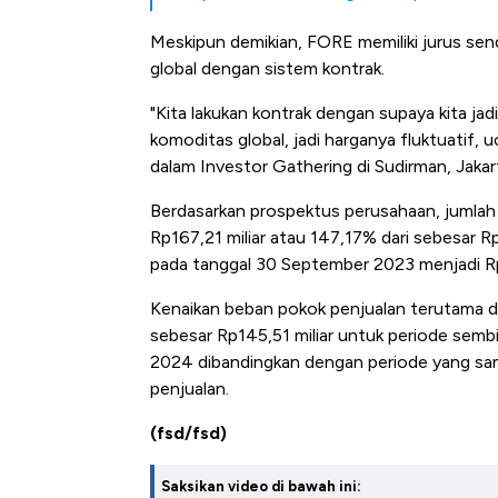
Meskipun demikian, FORE memiliki jurus sendi
global dengan sistem kontrak.
"Kita lakukan kontrak dengan supaya kita jadi
komoditas global, jadi harganya fluktuati
dalam Investor Gathering di Sudirman, Jaka
Berdasarkan prospektus perusahaan, jumlah
Rp167,21 miliar atau 147,17% dari sebesar Rp
pada tanggal 30 September 2023 menjadi Rp
Kenaikan beban pokok penjualan terutama d
sebesar Rp145,51 miliar untuk periode semb
2024 dibandingkan dengan periode yang s
penjualan.
(fsd/fsd)
Kongo Tutup Keran Ekspor, 
Saksikan video di bawah ini: