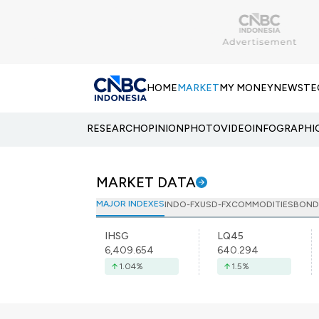
HOME
MARKET
MY MONEY
NEWS
TE
RESEARCH
OPINION
PHOTO
VIDEO
INFOGRAPHI
MARKET DATA
MAJOR INDEXES
INDO-FX
USD-FX
COMMODITIES
BOND
IHSG
LQ45
6,409.654
640.294
1.04
%
1.5
%