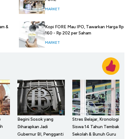
MARKET
ham &
Kopi FORE Mau IPO, Tawarkan Harga Rp
160 - Rp 202 per Saham
MARKET
n
Begini Sosok yang
Stres Belajar, Kronologi
ah
Diharapkan Jadi
Siswa 14 Tahun Tembak
Gubernur BI, Pengganti
Sekolah & Bunuh Guru