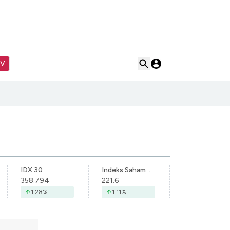
TV
IDX 30
Indeks Saham Syariah Indonesia
358.794
221.6
1.28
%
1.11
%