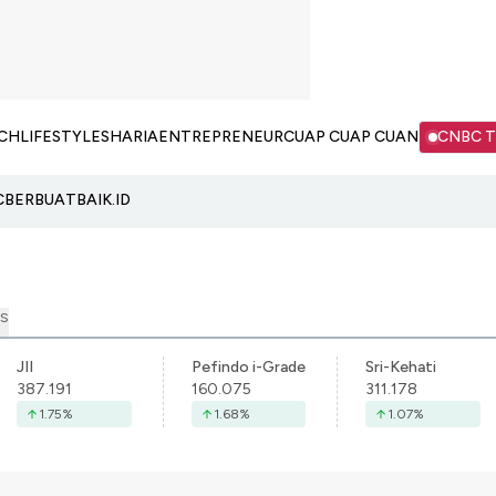
CH
LIFESTYLE
SHARIA
ENTREPRENEUR
CUAP CUAP CUAN
CNBC 
C
BERBUATBAIK.ID
S
JII
Pefindo i-Grade
Sri-Kehati
387.191
160.075
311.178
1.75
%
1.68
%
1.07
%