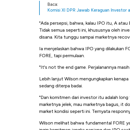
Baca:
Komisi XI DPR Jawab Keraguan Investor at
"Ada persepsi, bahwa, kalau IPO itu, A atau B 
Tidak semua seperti ini, khususnya oleh inves
disana. Kita tunggu sampai marketnya recover
Ia menjelaskan bahwa IPO yang dilakukan FO
FORE, tapi permulaan.
"It's not the end game. Perjalanannya masih 
Lebih lanjut Wilson mengungkapkan kenapa
sedang diterpa badai.
"Dan komitmen dari investor itu adalah long
marketnya jelek, mau marketnya bagus, it do
market kondisi seperti ini. Ternyata responn
Wilson melihat bahwa fundamental FORE yan
ingin komitmen jangka panjang dan IPO saat 