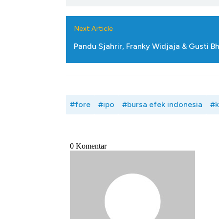
Next Article
Pandu Sjahrir, Franky Widjaja & Gusti B
#fore
#ipo
#bursa efek indonesia
#k