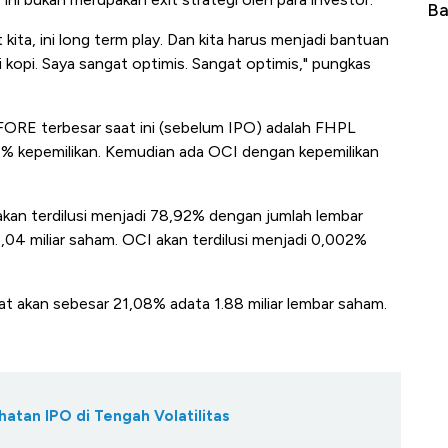
Langit Dunia, Pembunuh Boeing-Airbus?
Baik Buat 
kita, ini long term play. Dan kita harus menjadi bantuan
si kopi. Saya sangat optimis. Sangat optimis," pungkas
ORE terbesar saat ini (sebelum IPO) adalah FHPL
7% kepemilikan. Kemudian ada OCI dengan kepemilikan
kan terdilusi menjadi 78,92% dengan jumlah lembar
04 miliar saham. OCI akan terdilusi menjadi 0,002%
at akan sebesar 21,08% adata 1.88 miliar lembar saham.
atan IPO di Tengah Volatilitas