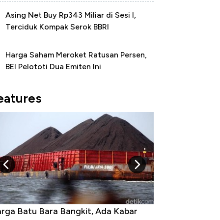
Asing Net Buy Rp343 Miliar di Sesi I,
Terciduk Kompak Serok BBRI
Harga Saham Meroket Ratusan Persen,
BEI Pelototi Dua Emiten Ini
eatures
 Bara Bangkit, Ada Kabar
Harga Emas Jatuh Usai Te