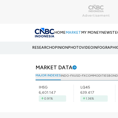
HOME
MARKET
MY MONEY
NEWS
TE
RESEARCH
OPINION
PHOTO
VIDEO
INFOGRAPHI
MARKET DATA
MAJOR INDEXES
INDO-FX
USD-FX
COMMODITIES
BOND
IHSG
LQ45
6,401.147
639.417
0.91
%
1.36
%