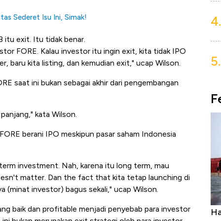
as Sederet Isu Ini, Simak!
4.
itu exit. Itu tidak benar.
tor FORE. Kalau investor itu ingin exit, kita tidak IPO
5.
, baru kita listing, dan kemudian exit," ucap Wilson.
RE saat ini bukan sebagai akhir dari pengembangan
F
panjang," kata Wilson.
 FORE berani IPO meskipun pasar saham Indonesia
 term investment. Nah, karena itu long term, mau
esn't matter. Dan the fact that kita tetap launching di
ya (minat investor) bagus sekali," ucap Wilson.
g baik dan profitable menjadi penyebab para investor
Ini Kekuatan Uang Embraer Kuasai
Harga Batu
ini bukan merupakan exit strategi oleh para investor.