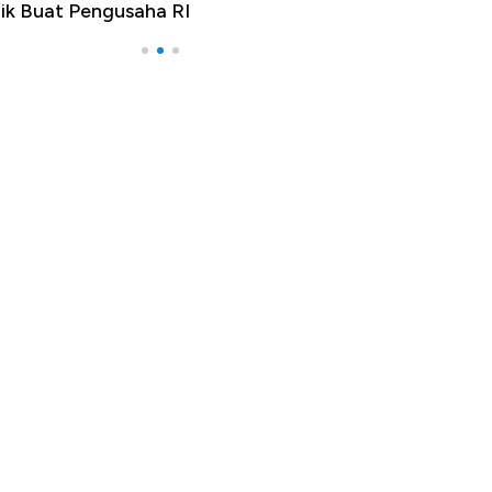
Pengusaha RI
Apa yang Sebenarnya Ter